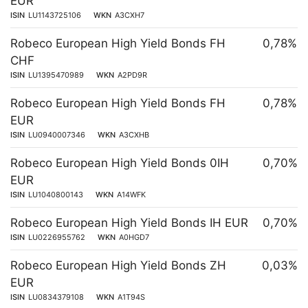
EUR
ISIN
LU1143725106
WKN
A3CXH7
Robeco European High Yield Bonds FH
0,78%
CHF
ISIN
LU1395470989
WKN
A2PD9R
Robeco European High Yield Bonds FH
0,78%
EUR
ISIN
LU0940007346
WKN
A3CXHB
Robeco European High Yield Bonds 0IH
0,70%
EUR
ISIN
LU1040800143
WKN
A14WFK
Robeco European High Yield Bonds IH EUR
0,70%
ISIN
LU0226955762
WKN
A0HGD7
Robeco European High Yield Bonds ZH
0,03%
EUR
ISIN
LU0834379108
WKN
A1T94S