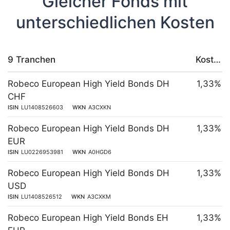
Gleicher Fonds mit
unterschiedlichen Kosten
9 Tranchen
Kosten
Robeco European High Yield Bonds DH
1,33%
CHF
ISIN
LU1408526603
WKN
A3CXKN
Robeco European High Yield Bonds DH
1,33%
EUR
ISIN
LU0226953981
WKN
A0HGD6
Robeco European High Yield Bonds DH
1,33%
USD
ISIN
LU1408526512
WKN
A3CXKM
Robeco European High Yield Bonds EH
1,33%