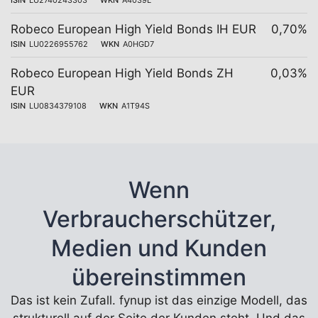
ISIN
LU2740243303
WKN
A4039L
Robeco European High Yield Bonds IH EUR
0,70%
ISIN
LU0226955762
WKN
A0HGD7
Robeco European High Yield Bonds ZH
0,03%
EUR
ISIN
LU0834379108
WKN
A1T94S
Wenn
Verbraucherschützer,
Medien und Kunden
übereinstimmen
Das ist kein Zufall. fynup ist das einzige Modell, das