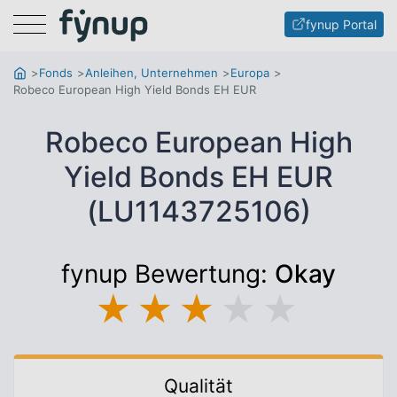
Menu
fynup Portal
Fonds
Anleihen, Unternehmen
Europa
Robeco European High Yield Bonds EH EUR
Robeco European High
Yield Bonds EH EUR
(LU1143725106)
fynup Bewertung:
Okay
★
★
★
★
★
Qualität