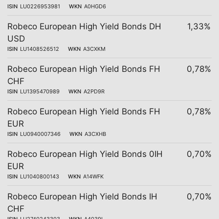
ISIN
LU0226953981
WKN
A0HGD6
Robeco European High Yield Bonds DH
1,33%
USD
ISIN
LU1408526512
WKN
A3CXKM
Robeco European High Yield Bonds FH
0,78%
CHF
ISIN
LU1395470989
WKN
A2PD9R
Robeco European High Yield Bonds FH
0,78%
EUR
ISIN
LU0940007346
WKN
A3CXHB
Robeco European High Yield Bonds 0IH
0,70%
EUR
ISIN
LU1040800143
WKN
A14WFK
Robeco European High Yield Bonds IH
0,70%
CHF