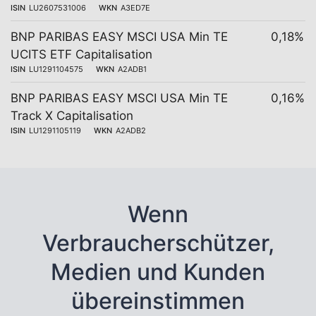
ISIN
LU2607531006
WKN
A3ED7E
BNP PARIBAS EASY MSCI USA Min TE
0,18%
UCITS ETF Capitalisation
ISIN
LU1291104575
WKN
A2ADB1
BNP PARIBAS EASY MSCI USA Min TE
0,16%
Track X Capitalisation
ISIN
LU1291105119
WKN
A2ADB2
Wenn
Verbraucherschützer,
Medien und Kunden
übereinstimmen