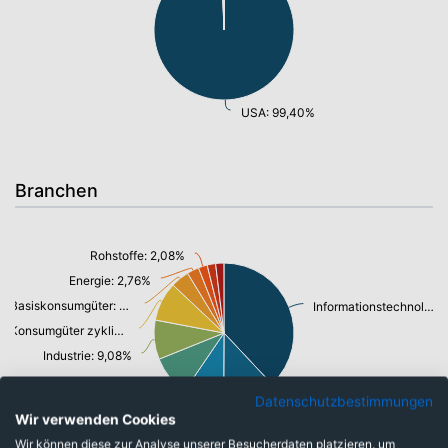
USA: 99,40%
Branchen
Rohstoffe: 2,08%
Energie: 2,76%
Basiskonsumgüter: 4,29%
Informationstechnologie: 38,02%
Konsumgüter zyklisch: 9,03%
Industrie: 9,08%
Telekommunikation: 9,39%
Datenschutzbestimmungen
Finanzen: 12,07%
Gesundheitswesen: 9,43%
Wir verwenden Cookies
Wir können diese zur Analyse unserer Besucherdaten platzieren, um