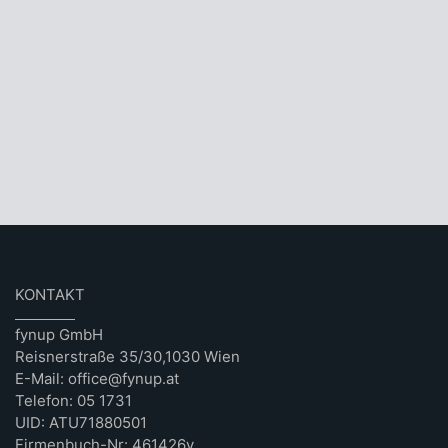
KONTAKT
fynup GmbH
Reisnerstraße 35/30,1030 Wien
E-Mail: office@fynup.at
Telefon: 05 1731
UID: ATU71880501
Firmenbuch-Nr: 461426v