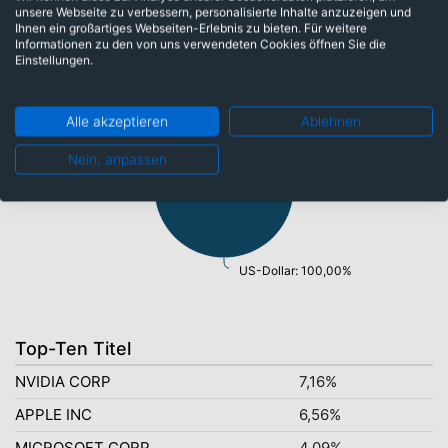
unsere Webseite zu verbessern, personalisierte Inhalte anzuzeigen und
Ihnen ein großartiges Webseiten-Erlebnis zu bieten. Für weitere
Währungen
Informationen zu den von uns verwendeten Cookies öffnen Sie die
Einstellungen.
Alle akzeptieren
Ablehnen
Nein, anpassen
US-Dollar: 100,00%
Top-Ten Titel
NVIDIA CORP
7,16%
APPLE INC
6,56%
MICROSOFT CORP
4,09%