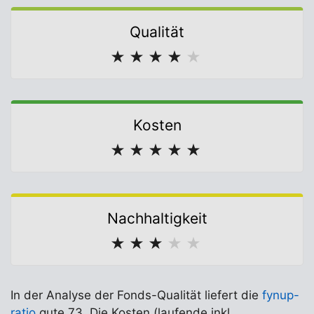
Qualität
★
★
★
★
★
Kosten
★
★
★
★
★
Nachhaltigkeit
★
★
★
★
★
In der Analyse der Fonds-Qualität liefert die
fynup-
ratio
gute 73. Die Kosten (laufende inkl.