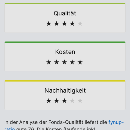
Qualität
★
★
★
★
★
Kosten
★
★
★
★
★
Nachhaltigkeit
★
★
★
★
★
In der Analyse der Fonds-Qualität liefert die
fynup-
ratio
gute 76. Die Kosten (laufende inkl.