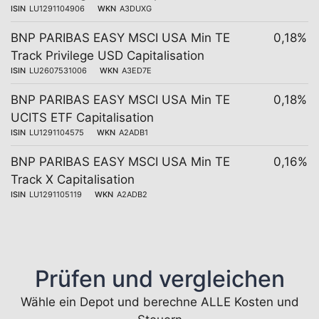
ISIN
LU1291104906
WKN
A3DUXG
BNP PARIBAS EASY MSCI USA Min TE
0,18%
Track Privilege USD Capitalisation
ISIN
LU2607531006
WKN
A3ED7E
BNP PARIBAS EASY MSCI USA Min TE
0,18%
UCITS ETF Capitalisation
ISIN
LU1291104575
WKN
A2ADB1
BNP PARIBAS EASY MSCI USA Min TE
0,16%
Track X Capitalisation
ISIN
LU1291105119
WKN
A2ADB2
Prüfen und vergleichen
Wähle ein Depot und berechne ALLE Kosten und