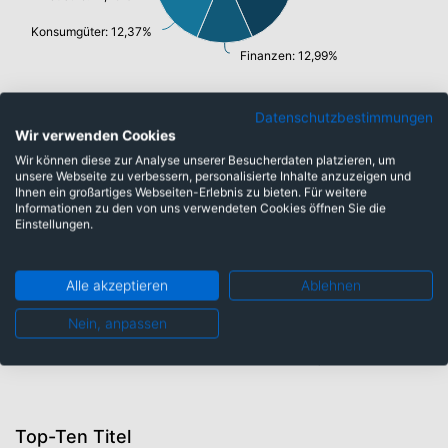
Konsumgüter: 12,37%
Finanzen: 12,99%
Datenschutzbestimmungen
Währungen
Wir verwenden Cookies
Wir können diese zur Analyse unserer Besucherdaten platzieren, um
unsere Webseite zu verbessern, personalisierte Inhalte anzuzeigen und
Ihnen ein großartiges Webseiten-Erlebnis zu bieten. Für weitere
Schweizer Franken: 0,24%
Informationen zu den von uns verwendeten Cookies öffnen Sie die
Euro: 0,80%
Einstellungen.
Alle akzeptieren
Ablehnen
Nein, anpassen
US-Dollar: 98,49%
Top-Ten Titel