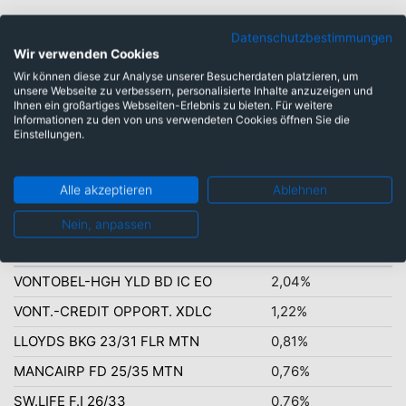
Pfund Sterling: 3,94%
Datenschutzbestimmungen
Wir verwenden Cookies
US-Dollar: 5,70%
Wir können diese zur Analyse unserer Besucherdaten platzieren, um
unsere Webseite zu verbessern, personalisierte Inhalte anzuzeigen und
Ihnen ein großartiges Webseiten-Erlebnis zu bieten. Für weitere
Informationen zu den von uns verwendeten Cookies öffnen Sie die
Einstellungen.
Euro: 85,78%
Alle akzeptieren
Ablehnen
Nein, anpassen
Top-Ten Titel
VONTOBEL-HGH YLD BD IC EO
2,04%
VONT.-CREDIT OPPORT. XDLC
1,22%
LLOYDS BKG 23/31 FLR MTN
0,81%
MANCAIRP FD 25/35 MTN
0,76%
SW.LIFE F.I 26/33
0,76%