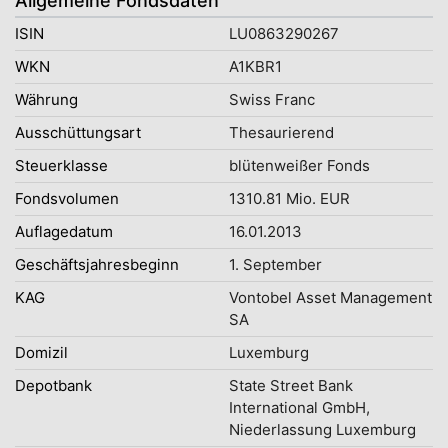
Allgemeine Fondsdaten
ISIN
LU0863290267
WKN
A1KBR1
Währung
Swiss Franc
Ausschüttungsart
Thesaurierend
Steuerklasse
blütenweißer Fonds
Fondsvolumen
1310.81 Mio. EUR
Auflagedatum
16.01.2013
Geschäftsjahresbeginn
1. September
KAG
Vontobel Asset Management
SA
Domizil
Luxemburg
Depotbank
State Street Bank
International GmbH,
Niederlassung Luxemburg