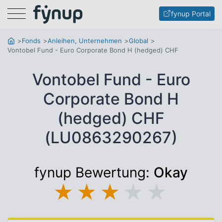
Menu
fynup Portal
Fonds
Anleihen, Unternehmen
Global
Vontobel Fund - Euro Corporate Bond H (hedged) CHF
Vontobel Fund - Euro
Corporate Bond H
(hedged) CHF
(LU0863290267)
fynup Bewertung:
Okay
★
★
★
★
★