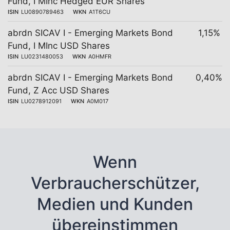
Fund, I MInc Hedged EUR Shares
ISIN
LU0890789463
WKN
A1T6CU
abrdn SICAV I - Emerging Markets Bond
1,15%
Fund, I MInc USD Shares
ISIN
LU0231480053
WKN
A0HMFR
abrdn SICAV I - Emerging Markets Bond
0,40%
Fund, Z Acc USD Shares
ISIN
LU0278912091
WKN
A0M017
Wenn
Verbraucherschützer,
Medien und Kunden
übereinstimmen