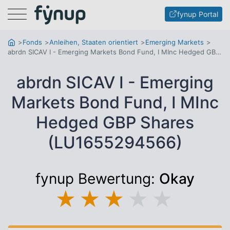
Menu
fynup Portal
Fonds
Anleihen, Staaten orientiert
Emerging Markets
abrdn SICAV I - Emerging Markets Bond Fund, I MInc Hedged GBP Shares
abrdn SICAV I - Emerging
Markets Bond Fund, I MInc
Hedged GBP Shares
(LU1655294566)
fynup Bewertung:
Okay
★
★
★
★
★