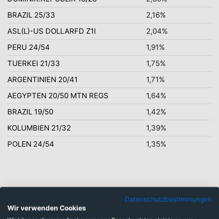
BRAZIL 25/33
2,16%
ASL(L)-US DOLLARFD Z1I
2,04%
PERU 24/54
1,91%
TUERKEI 21/33
1,75%
ARGENTINIEN 20/41
1,71%
AEGYPTEN 20/50 MTN REGS
1,64%
BRAZIL 19/50
1,42%
KOLUMBIEN 21/32
1,39%
POLEN 24/54
1,35%
Gleicher Fonds mit
Datenschutzbestimmungen
Wir verwenden Cookies