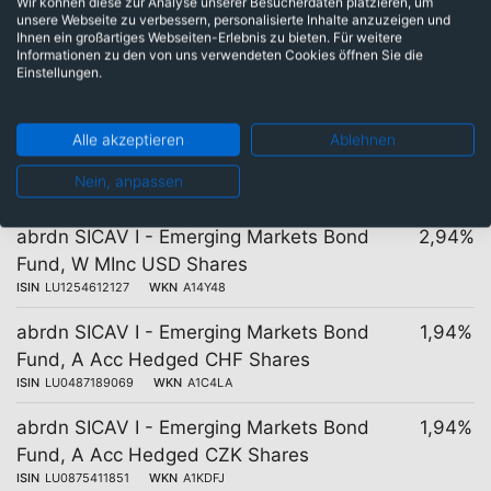
unterschiedlichen Kosten
Wir können diese zur Analyse unserer Besucherdaten platzieren, um
unsere Webseite zu verbessern, personalisierte Inhalte anzuzeigen und
Ihnen ein großartiges Webseiten-Erlebnis zu bieten. Für weitere
Informationen zu den von uns verwendeten Cookies öffnen Sie die
Einstellungen.
27 Tranchen
Kosten
abrdn SICAV I - Emerging Markets Bond
Alle akzeptieren
Ablehnen
2,94%
Fund, W Acc USD Shares
Nein, anpassen
ISIN
LU1254612390
WKN
A14Y5B
abrdn SICAV I - Emerging Markets Bond
2,94%
Fund, W MInc USD Shares
ISIN
LU1254612127
WKN
A14Y48
abrdn SICAV I - Emerging Markets Bond
1,94%
Fund, A Acc Hedged CHF Shares
ISIN
LU0487189069
WKN
A1C4LA
abrdn SICAV I - Emerging Markets Bond
1,94%
Fund, A Acc Hedged CZK Shares
ISIN
LU0875411851
WKN
A1KDFJ