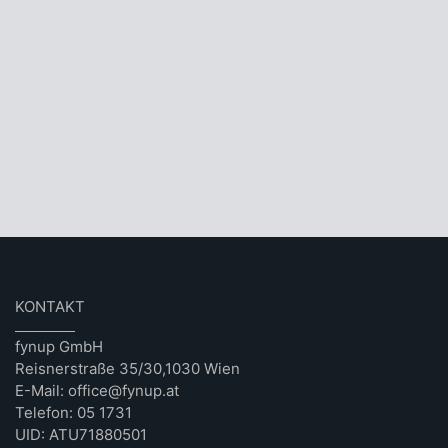
KONTAKT
fynup GmbH
Reisnerstraße 35/30,1030 Wien
E-Mail: office@fynup.at
Telefon: 05 1731
UID: ATU71880501