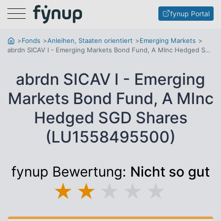
Menu
fynup Portal
Fonds
Anleihen, Staaten orientiert
Emerging Markets
abrdn SICAV I - Emerging Markets Bond Fund, A MInc Hedged SGD Shares
abrdn SICAV I - Emerging
Markets Bond Fund, A MInc
Hedged SGD Shares
(LU1558495500)
fynup Bewertung:
Nicht so gut
★
★
★
★
★