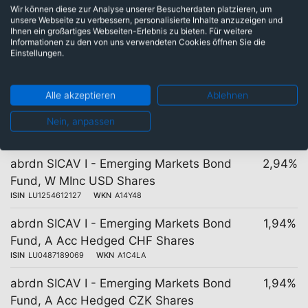
Wir können diese zur Analyse unserer Besucherdaten platzieren, um
unterschiedlichen Kosten
unsere Webseite zu verbessern, personalisierte Inhalte anzuzeigen und
Ihnen ein großartiges Webseiten-Erlebnis zu bieten. Für weitere
Informationen zu den von uns verwendeten Cookies öffnen Sie die
Einstellungen.
27 Tranchen
Kosten
Alle akzeptieren
Ablehnen
abrdn SICAV I - Emerging Markets Bond
2,94%
Fund, W Acc USD Shares
Nein, anpassen
ISIN
LU1254612390
WKN
A14Y5B
abrdn SICAV I - Emerging Markets Bond
2,94%
Fund, W MInc USD Shares
ISIN
LU1254612127
WKN
A14Y48
abrdn SICAV I - Emerging Markets Bond
1,94%
Fund, A Acc Hedged CHF Shares
ISIN
LU0487189069
WKN
A1C4LA
abrdn SICAV I - Emerging Markets Bond
1,94%
Fund, A Acc Hedged CZK Shares