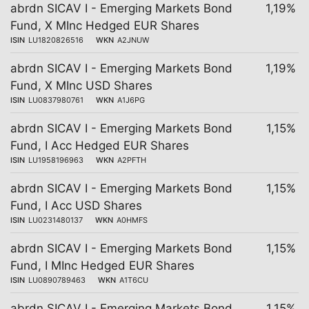
abrdn SICAV I - Emerging Markets Bond
1,19%
Fund, X MInc Hedged EUR Shares
ISIN
LU1820826516
WKN
A2JNUW
abrdn SICAV I - Emerging Markets Bond
1,19%
Fund, X MInc USD Shares
ISIN
LU0837980761
WKN
A1J6PG
abrdn SICAV I - Emerging Markets Bond
1,15%
Fund, I Acc Hedged EUR Shares
ISIN
LU1958196963
WKN
A2PFTH
abrdn SICAV I - Emerging Markets Bond
1,15%
Fund, I Acc USD Shares
ISIN
LU0231480137
WKN
A0HMFS
abrdn SICAV I - Emerging Markets Bond
1,15%
Fund, I MInc Hedged EUR Shares
ISIN
LU0890789463
WKN
A1T6CU
abrdn SICAV I - Emerging Markets Bond
1,15%