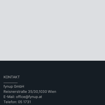
KONTAKT
fynup GmbH
Reisnerstraße 35/30,1030 Wien
E-Mail: office@fynup.at
Telefon: 05 1731