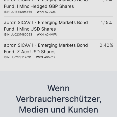
Fund, I MInc Hedged GBP Shares
ISIN
LU1655294566
WKN
A2DVJS
abrdn SICAV I - Emerging Markets Bond
1,15%
Fund, I MInc USD Shares
ISIN
LU0231480053
WKN
A0HMFR
abrdn SICAV I - Emerging Markets Bond
0,40%
Fund, Z Acc USD Shares
ISIN
LU0278912091
WKN
A0M017
Wenn
Verbraucherschützer,
Medien und Kunden