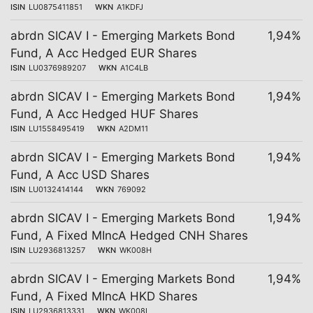
ISIN
LU0875411851
WKN
A1KDFJ
abrdn SICAV I - Emerging Markets Bond
1,94%
Fund, A Acc Hedged EUR Shares
ISIN
LU0376989207
WKN
A1C4LB
abrdn SICAV I - Emerging Markets Bond
1,94%
Fund, A Acc Hedged HUF Shares
ISIN
LU1558495419
WKN
A2DM11
abrdn SICAV I - Emerging Markets Bond
1,94%
Fund, A Acc USD Shares
ISIN
LU0132414144
WKN
769092
abrdn SICAV I - Emerging Markets Bond
1,94%
Fund, A Fixed MIncA Hedged CNH Shares
ISIN
LU2936813257
WKN
WK008H
abrdn SICAV I - Emerging Markets Bond
1,94%
Fund, A Fixed MIncA HKD Shares
ISIN
LU2936813331
WKN
WK008I