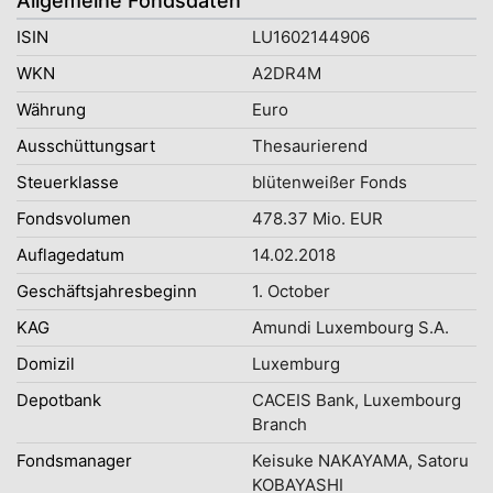
Allgemeine Fondsdaten
ISIN
LU1602144906
WKN
A2DR4M
Währung
Euro
Ausschüttungsart
Thesaurierend
Steuerklasse
blütenweißer Fonds
Fondsvolumen
478.37 Mio. EUR
Auflagedatum
14.02.2018
Geschäftsjahresbeginn
1. October
KAG
Amundi Luxembourg S.A.
Domizil
Luxemburg
Depotbank
CACEIS Bank, Luxembourg
Branch
Fondsmanager
Keisuke NAKAYAMA, Satoru
KOBAYASHI