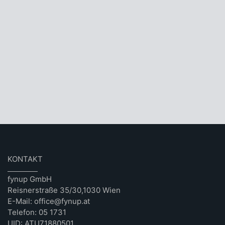
KONTAKT
fynup GmbH
Reisnerstraße 35/30,1030 Wien
E-Mail: office@fynup.at
Telefon: 05 1731
UID: ATU71880501