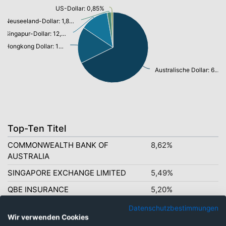
US-Dollar: 0,85%
Neuseeland-Dollar: 1,83%
Singapur-Dollar: 12,92%
Hongkong Dollar: 16,69%
Australische Dollar: 67,71%
Top-Ten Titel
COMMONWEALTH BANK OF
8,62%
AUSTRALIA
SINGAPORE EXCHANGE LIMITED
5,49%
QBE INSURANCE
5,20%
MACQUARIE GROUP
5,13%
Datenschutzbestimmungen
Wir verwenden Cookies
SUNCORP GROUP LTD
4,94%