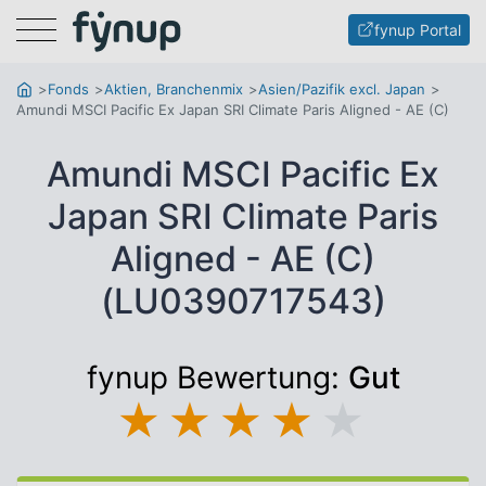
Menu
fynup Portal
Fonds
Aktien, Branchenmix
Asien/Pazifik excl. Japan
Amundi MSCI Pacific Ex Japan SRI Climate Paris Aligned - AE (C)
Amundi MSCI Pacific Ex
Japan SRI Climate Paris
Aligned - AE (C)
(LU0390717543)
fynup Bewertung:
Gut
★
★
★
★
★