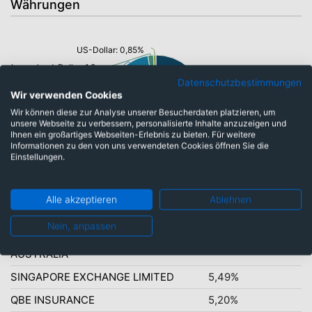
Währungen
US-Dollar: 0,85%
Neuseeland-Dollar: 1,83%
Datenschutzbestimmungen
Singapur-Dollar: 12,92%
Wir verwenden Cookies
Hongkong Dollar: 16,69%
Wir können diese zur Analyse unserer Besucherdaten platzieren, um
unsere Webseite zu verbessern, personalisierte Inhalte anzuzeigen und
Ihnen ein großartiges Webseiten-Erlebnis zu bieten. Für weitere
Australische Dollar: 67,71%
Informationen zu den von uns verwendeten Cookies öffnen Sie die
Einstellungen.
Alle akzeptieren
Ablehnen
Top-Ten Titel
Nein, anpassen
COMMONWEALTH BANK OF
8,62%
AUSTRALIA
SINGAPORE EXCHANGE LIMITED
5,49%
QBE INSURANCE
5,20%