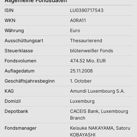
Allgemeine Fondsdaten
ISIN
LU0390717543
WKN
A0RA11
Währung
Euro
Ausschüttungsart
Thesaurierend
Steuerklasse
blütenweißer Fonds
Fondsvolumen
474.52 Mio. EUR
Auflagedatum
25.11.2008
Geschäftsjahresbeginn
1. October
KAG
Amundi Luxembourg S.A.
Domizil
Luxemburg
Depotbank
CACEIS Bank, Luxembourg
Branch
Fondsmanager
Keisuke NAKAYAMA, Satoru
KOBAYASHI