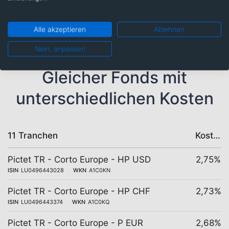
Europa: 100,00%
Alle akzeptieren
Ablehnen
Nein, anpassen
Gleicher Fonds mit
unterschiedlichen Kosten
11 Tranchen
Kosten
Pictet TR - Corto Europe - HP USD
2,75%
ISIN
LU0496443028
WKN
A1C0KN
Pictet TR - Corto Europe - HP CHF
2,73%
ISIN
LU0496443374
WKN
A1C0KQ
Pictet TR - Corto Europe - P EUR
2,68%