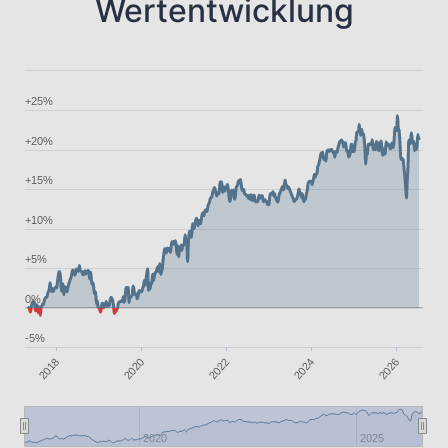
Wertentwicklung
+25%
+20%
+15%
+10%
+5%
0%
-5%
2024
2018
2022
2020
2026
2020
2025