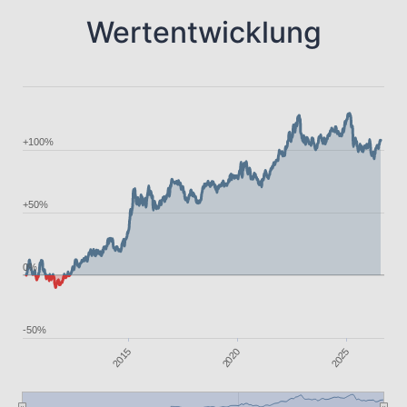
Wertentwicklung
+100%
+50%
0%
-50%
2020
2025
2015