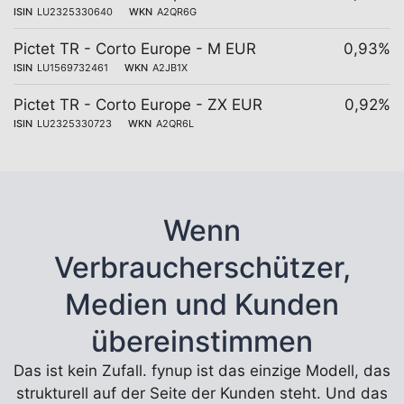
ISIN
LU2325330640
WKN
A2QR6G
Pictet TR - Corto Europe - M EUR
0,93%
ISIN
LU1569732461
WKN
A2JB1X
Pictet TR - Corto Europe - ZX EUR
0,92%
ISIN
LU2325330723
WKN
A2QR6L
Wenn
Verbraucherschützer,
Medien und Kunden
übereinstimmen
Das ist kein Zufall. fynup ist das einzige Modell, das
strukturell auf der Seite der Kunden steht. Und das