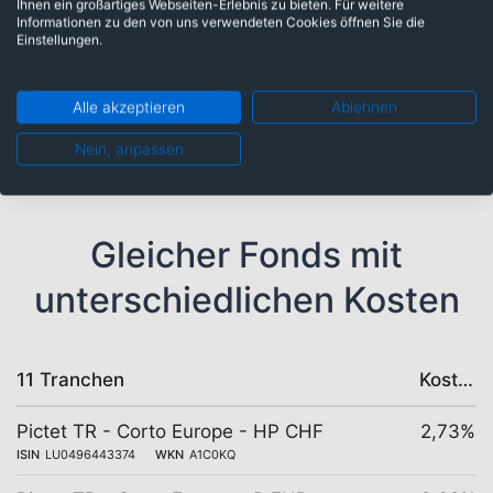
Ihnen ein großartiges Webseiten-Erlebnis zu bieten. Für weitere
Informationen zu den von uns verwendeten Cookies öffnen Sie die
Einstellungen.
Europa: 100,00%
Alle akzeptieren
Ablehnen
Nein, anpassen
Gleicher Fonds mit
unterschiedlichen Kosten
11 Tranchen
Kosten
Pictet TR - Corto Europe - HP CHF
2,73%
ISIN
LU0496443374
WKN
A1C0KQ