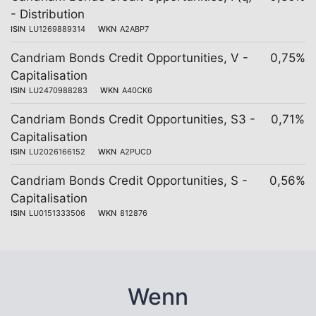
- Distribution
ISIN
LU1269889314
WKN
A2ABP7
Candriam Bonds Credit Opportunities, V -
0,75%
Capitalisation
ISIN
LU2470988283
WKN
A40CK6
Candriam Bonds Credit Opportunities, S3 -
0,71%
Capitalisation
ISIN
LU2026166152
WKN
A2PUCD
Candriam Bonds Credit Opportunities, S -
0,56%
Capitalisation
ISIN
LU0151333506
WKN
812876
Wenn