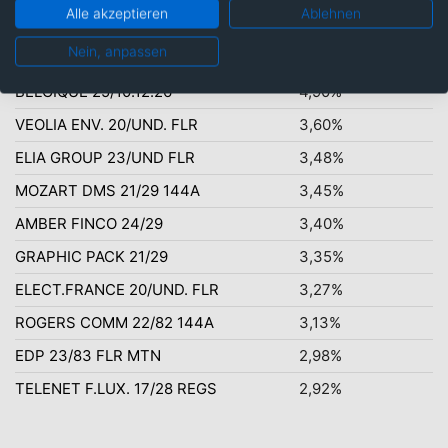
Alle akzeptieren
Ablehnen
Nein, anpassen
Top-Ten Titel
BELGIQUE 25/10.12.26
4,90%
VEOLIA ENV. 20/UND. FLR
3,60%
ELIA GROUP 23/UND FLR
3,48%
MOZART DMS 21/29 144A
3,45%
AMBER FINCO 24/29
3,40%
GRAPHIC PACK 21/29
3,35%
ELECT.FRANCE 20/UND. FLR
3,27%
ROGERS COMM 22/82 144A
3,13%
EDP 23/83 FLR MTN
2,98%
TELENET F.LUX. 17/28 REGS
2,92%