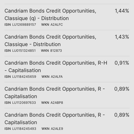
Candriam Bonds Credit Opportunities,
1,44%
Classique (q) - Distribution
ISIN
LU1269889157
WKN
A2ALFC
Candriam Bonds Credit Opportunities,
1,43%
Classique - Distribution
ISIN
LU0151324851
WKN
812873
Candriam Bonds Credit Opportunities, R-H
0,91%
- Capitalisation
ISIN
LU1184245659
WKN
A2ALFA
Candriam Bonds Credit Opportunities, R -
0,89%
Capitalisation
ISIN
LU1120697633
WKN
A2ABP8
Candriam Bonds Credit Opportunities, R -
0,89%
Capitalisation
ISIN
LU1184245493
WKN
A2ALE9