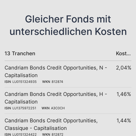
Gleicher Fonds mit
unterschiedlichen Kosten
13 Tranchen
Kosten
Candriam Bonds Credit Opportunities, N -
2,04%
Capitalisation
ISIN
LU0151324935
WKN
812874
Candriam Bonds Credit Opportunities, H -
1,46%
Capitalisation
ISIN
LU1375972251
WKN
A3C0CH
Candriam Bonds Credit Opportunities,
1,44%
Classique - Capitalisation
ISIN
LU0151324422
WKN
812872