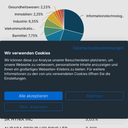
Gesundheitswesen: 2,23%
Immobilien: 2,25%
Informationstechnologie: 29,07%
Industrie: 6,35%
Telekommunikationsdienste, Breitband Internet: 6,97%
Barmittel: 7,75%
Konsumgüter zyklisch: 13,86%
Datenschutzbestimmungen
Finanzen: 26,17%
Wir verwenden Cookies
Wir können diese zur Analyse unserer Besucherdaten platzieren, um
unsere Webseite zu verbessern, personalisierte Inhalte anzuzeigen und
Ihnen ein großartiges Webseiten-Erlebnis zu bieten. Für weitere
Informationen zu den von uns verwendeten Cookies öffnen Sie die
Top-Ten Titel
Einstellungen.
TAIWAN SEMICONDUCTOR
9,64%
MANUFACTURING CO LTD
Alle akzeptieren
Ablehnen
SAMSUNG ELECTRONICS CO LTD
5,60%
Nein, anpassen
TENCENT HOLDINGS LTD
5,12%
SK HYNIX INC
5,03%