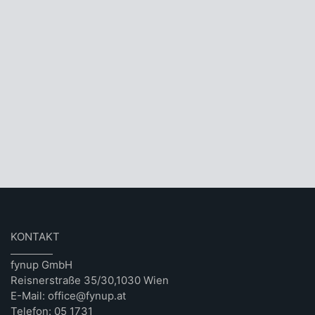
KONTAKT
fynup GmbH
Reisnerstraße 35/30,1030 Wien
E-Mail: office@fynup.at
Telefon: 05 1731