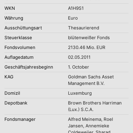
WKN
A1H9S1
Währung
Euro
Ausschüttungsart
Thesaurierend
Steuerklasse
blütenweißer Fonds
Fondsvolumen
2130.46 Mio. EUR
Auflagedatum
02.05.2011
Geschäftsjahresbeginn
1. October
KAG
Goldman Sachs Asset
Management B.V.
Domizil
Luxemburg
Depotbank
Brown Brothers Harriman
(Lux.) S.C.A.
Fondsmanager
Alfred Meinema, Roel
Jansen, Annemieke
Coldeweijer, Sharad