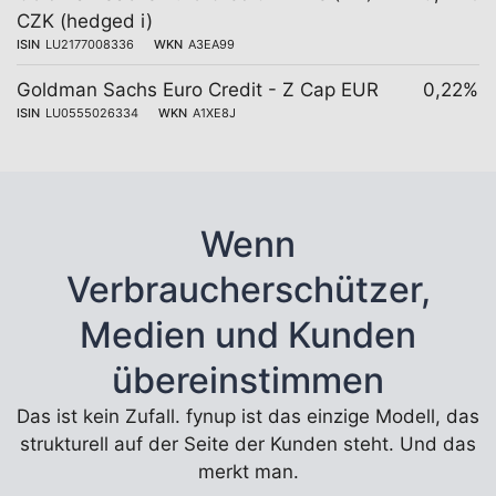
CZK (hedged i)
ISIN
LU2177008336
WKN
A3EA99
Goldman Sachs Euro Credit - Z Cap EUR
0,22%
ISIN
LU0555026334
WKN
A1XE8J
Wenn
Verbraucherschützer,
Medien und Kunden
übereinstimmen
Das ist kein Zufall. fynup ist das einzige Modell, das
strukturell auf der Seite der Kunden steht. Und das
merkt man.