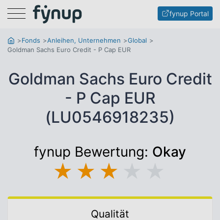
Menu
fynup Portal
Fonds
Anleihen, Unternehmen
Global
Goldman Sachs Euro Credit - P Cap EUR
Goldman Sachs Euro Credit
- P Cap EUR
(LU0546918235)
fynup Bewertung:
Okay
★
★
★
★
★
Qualität