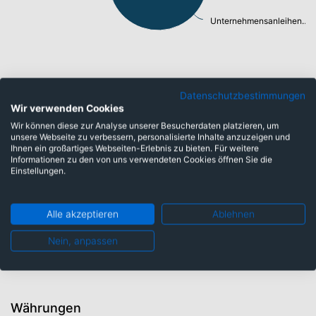
Unternehmensanleihen: 71,73%
Laufzeiten
Datenschutzbestimmungen
Wir verwenden Cookies
Wir können diese zur Analyse unserer Besucherdaten platzieren, um
unsere Webseite zu verbessern, personalisierte Inhalte anzuzeigen und
sehr kurze Laufzeiten: 1,29%
Ihnen ein großartiges Webseiten-Erlebnis zu bieten. Für weitere
sehr lange Laufzeiten: 5,10%
Informationen zu den von uns verwendeten Cookies öffnen Sie die
Einstellungen.
open end: 8,98%
mittlere Laufzeiten: 40,80%
lange Laufzeiten: 16,85%
Alle akzeptieren
Ablehnen
Nein, anpassen
kurze Laufzeiten: 24,16%
Währungen