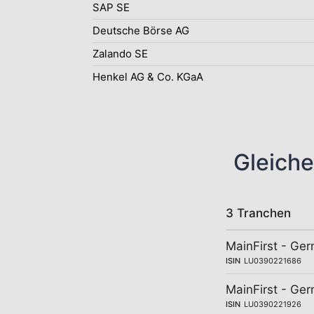
SAP SE
Deutsche Börse AG
Zalando SE
Henkel AG & Co. KGaA
Gleiche
3 Tranchen
MainFirst - Ge
ISIN
LU0390221686
MainFirst - Ge
ISIN
LU0390221926