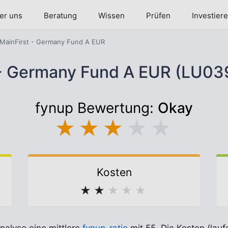
er uns
Beratung
Wissen
Prüfen
Investier
MainFirst - Germany Fund A EUR
 - Germany Fund A EUR (LU0
fynup Bewertung:
Okay
★
★
★
★
★
Kosten
★
★
★
★
★