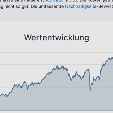
Analyse eine mittlere
fynup-ratio
mit 55. Die Kosten (lauf
ung nicht so gut. Die umfassende
Nachhaltigkeit
s-Bewert
Wertentwicklung