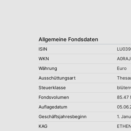
Allgemeine Fondsdaten
ISIN
LU039
WKN
A0RAJ
Währung
Euro
Ausschüttungsart
Thesau
Steuerklasse
blüten
Fondsvolumen
85.47 
Auflagedatum
05.06.
Geschäftsjahresbeginn
1. Jan
KAG
ETHENE