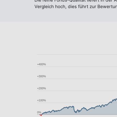
Die reine Fonds-Qualität liefert in der 
Vergleich hoch, dies führt zur Bewert
+400%
+300%
+200%
+100%
0%