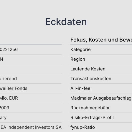
Eckdaten
Fokus, Kosten und Bew
0221256
Kategorie
N
Region
Laufende Kosten
rierend
Transaktionskosten
weißer Fonds
All-in-fee
Mio. EUR
Maximaler Ausgabeaufschlag
2009
Rücknahmegebühr
uary
Risiko-Ertrags-Profil
A Independent Investors SA
fynup-Ratio