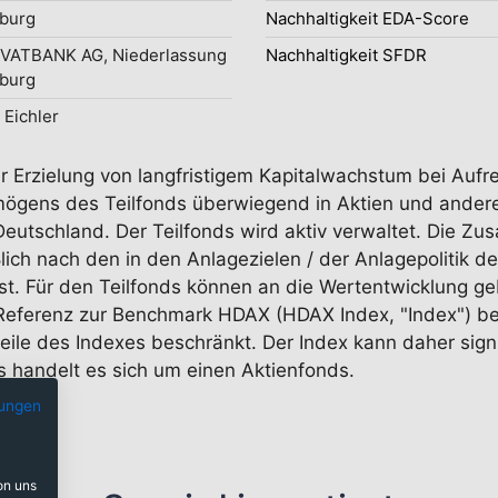
burg
Nachhaltigkeit EDA-Score
IVATBANK AG, Niederlassung
Nachhaltigkeit SFDR
burg
 Eichler
der Erzielung von langfristigem Kapitalwachstum bei Au
mögens des Teilfonds überwiegend in Aktien und ander
utschland. Der Teilfonds wird aktiv verwaltet. Die Zu
ch nach den in den Anlagezielen / der Anlagepolitik de
sst. Für den Teilfonds können an die Wertentwicklung
n Referenz zur Benchmark HDAX (HDAX Index, "Index") 
dteile des Indexes beschränkt. Der Index kann daher sig
s handelt es sich um einen Aktienfonds.
ungen
on uns