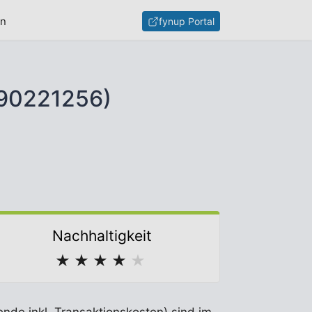
en
fynup Portal
390221256)
Nachhaltigkeit
★
★
★
★
★