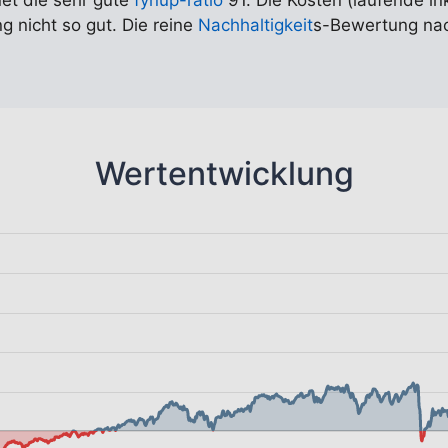
net die sehr gute
fynup-ratio
91. Die Kosten (laufende in
g nicht so gut. Die reine
Nachhaltigkeit
s-Bewertung nach
Wertentwicklung