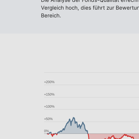
Die Analyse der Fonds-Qualität errech
Vergleich hoch, dies führt zur Bewertun
Bereich.
+200%
+150%
+100%
+50%
0%