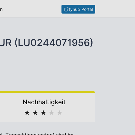
en
fynup Portal
 EUR (LU0244071956)
Nachhaltigkeit
★
★
★
★
★