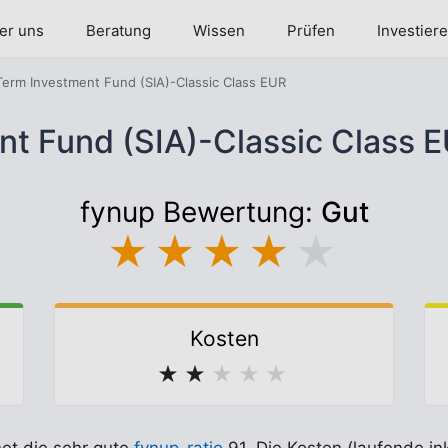
er uns
Beratung
Wissen
Prüfen
Investier
erm Investment Fund (SIA)-Classic Class EUR
nt Fund (SIA)-Classic Class
fynup Bewertung:
Gut
★
★
★
★
★
Kosten
★
★
★
★
★