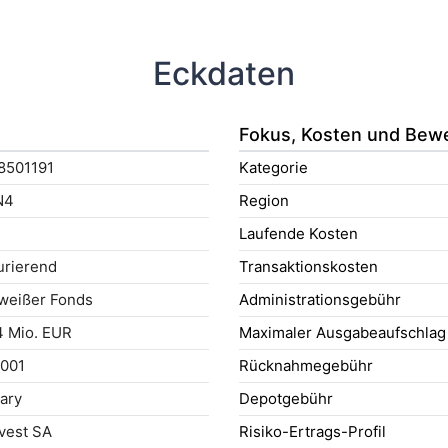
Eckdaten
Fokus, Kosten und Bew
8501191
Kategorie
N4
Region
Laufende Kosten
rierend
Transaktionskosten
weißer Fonds
Administrationsgebühr
 Mio. EUR
Maximaler Ausgabeaufschlag
2001
Rücknahmegebühr
uary
Depotgebühr
vest SA
Risiko-Ertrags-Profil