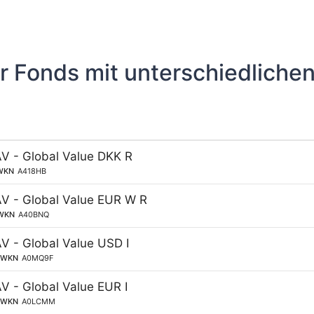
r Fonds mit unterschiedliche
AV - Global Value DKK R
WKN
A418HB
AV - Global Value EUR W R
WKN
A40BNQ
V - Global Value USD I
WKN
A0MQ9F
V - Global Value EUR I
WKN
A0LCMM