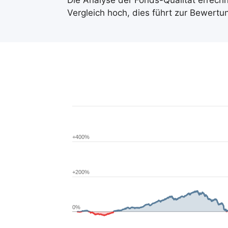
Die Analyse der Fonds-Qualität errech
Vergleich hoch, dies führt zur Bewert
+400%
+200%
0%