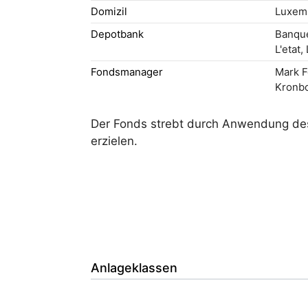
Domizil
Luxem
Depotbank
Banque
L'etat
Fondsmanager
Mark F
Kronb
Der Fonds strebt durch Anwendung des 
erzielen.
Anlageklassen