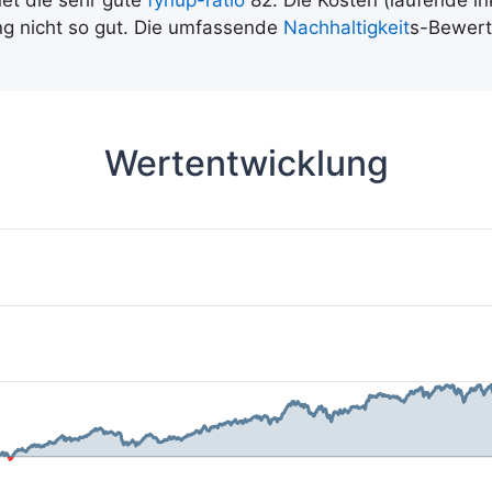
net die sehr gute
fynup-ratio
82. Die Kosten (laufende in
ung nicht so gut. Die umfassende
Nachhaltigkeit
s-Bewert
Wertentwicklung