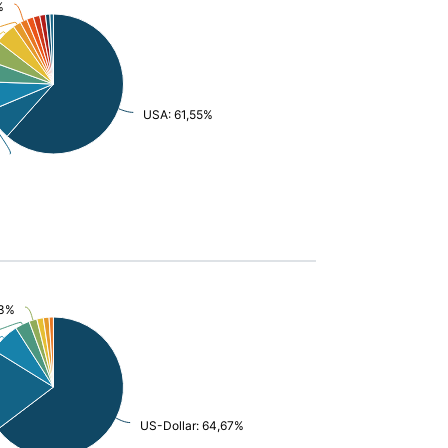
%
USA: 61,55%
83%
US-Dollar: 64,67%