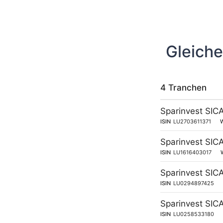
Gleiche
4 Tranchen
Sparinvest SIC
ISIN
LU2703611371
Sparinvest SIC
ISIN
LU1616403017
Sparinvest SICA
ISIN
LU0294897425
Sparinvest SICA
ISIN
LU0258533180