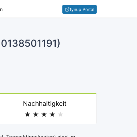
en
fynup Portal
LU0138501191)
Nachhaltigkeit
★
★
★
★
★