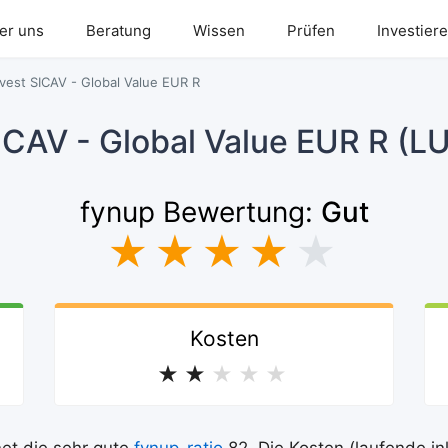
er uns
Beratung
Wissen
Prüfen
Investier
vest SICAV - Global Value EUR R
ICAV - Global Value EUR R (
fynup Bewertung:
Gut
★
★
★
★
★
Kosten
★
★
★
★
★