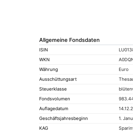
Allgemeine Fondsdaten
ISIN
LU013
WKN
A0DQ
Währung
Euro
Ausschüttungsart
Thesau
Steuerklasse
blüten
Fondsvolumen
983.44
Auflagedatum
14.12.
Geschäftsjahresbeginn
1. Jan
KAG
Sparin