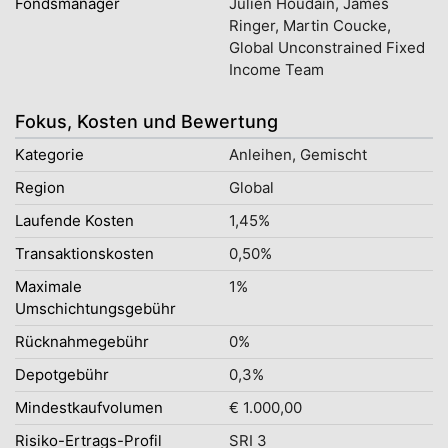
Fondsmanager
Julien Houdain, James
Ringer, Martin Coucke,
Global Unconstrained Fixed
Income Team
Fokus, Kosten und Bewertung
Kategorie
Anleihen, Gemischt
Region
Global
Laufende Kosten
1,45%
Transaktionskosten
0,50%
Maximale
1%
Umschichtungsgebühr
Rücknahmegebühr
0%
Depotgebühr
0,3%
Mindestkaufvolumen
€ 1.000,00
Risiko-Ertrags-Profil
SRI 3