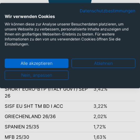
Datenschutzbestimmungen
Wir verwenden Cookies
Euro: 89,31%
Wir können diese zur Analyse unserer Besucherdaten platzieren, um
unsere Webseite zu verbessern, personalisierte Inhalte anzuzeigen und
Ihnen ein großartiges Webseiten-Erlebnis zu bieten. Für weitere
Informationen zu den von uns verwendeten Cookies öffnen Sie die
Einstellungen.
Top-Ten Titel
EURO-BOBL SEP 26
8,30%
Alle akzeptieren
Ablehnen
SISF-SECURIT.CRED.IDEOHQV
6,47%
Nein, anpassen
EURO-OAT SEP 26
4,01%
SHORT EURO-BTP (ITALY GOVT) SEP
3,42%
26
SISF EU SHT TM BD I ACC
3,22%
GRIECHENLAND 26/36
2,02%
SPANIEN 25/35
1,72%
MFB 25/30
1,63%