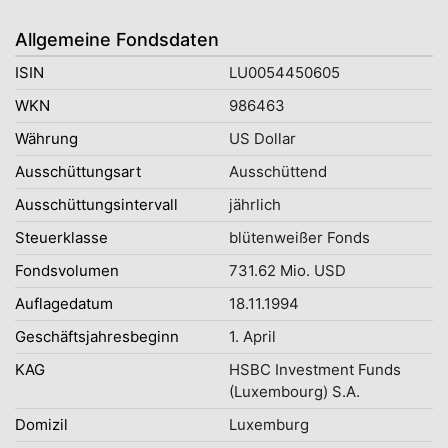
Allgemeine Fondsdaten
ISIN
LU0054450605
WKN
986463
Währung
US Dollar
Ausschüttungsart
Ausschüttend
Ausschüttungsintervall
jährlich
Steuerklasse
blütenweißer Fonds
Fondsvolumen
731.62 Mio. USD
Auflagedatum
18.11.1994
Geschäftsjahresbeginn
1. April
KAG
HSBC Investment Funds
(Luxembourg) S.A.
Domizil
Luxemburg