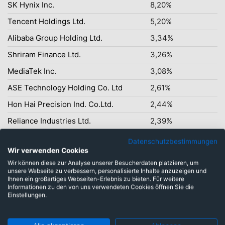
SK Hynix Inc.
8,20%
Tencent Holdings Ltd.
5,20%
Alibaba Group Holding Ltd.
3,34%
Shriram Finance Ltd.
3,26%
MediaTek Inc.
3,08%
ASE Technology Holding Co. Ltd
2,61%
Hon Hai Precision Ind. Co.Ltd.
2,44%
Reliance Industries Ltd.
2,39%
Datenschutzbestimmungen
Wir verwenden Cookies
Wir können diese zur Analyse unserer Besucherdaten platzieren, um
unsere Webseite zu verbessern, personalisierte Inhalte anzuzeigen und
Gleicher Fonds mit
Ihnen ein großartiges Webseiten-Erlebnis zu bieten. Für weitere
Informationen zu den von uns verwendeten Cookies öffnen Sie die
Einstellungen.
unterschiedlichen Kosten