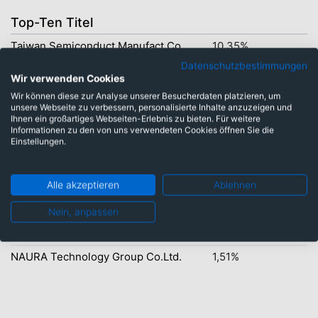
Top-Ten Titel
Taiwan Semiconduct.Manufact.Co
10,35%
Datenschutzbestimmungen
Samsung Electronics Co. Ltd.
9,10%
Wir verwenden Cookies
SK Hynix Inc.
8,13%
Wir können diese zur Analyse unserer Besucherdaten platzieren, um
unsere Webseite zu verbessern, personalisierte Inhalte anzuzeigen und
ASE Technology Holding Co. Ltd
4,74%
Ihnen ein großartiges Webseiten-Erlebnis zu bieten. Für weitere
Informationen zu den von uns verwendeten Cookies öffnen Sie die
Tencent Holdings Ltd.
2,82%
Einstellungen.
Alibaba Group Holding Ltd.
1,86%
Alle akzeptieren
Ablehnen
Acter Co. Ltd.
1,60%
Cia Saneam. Bás. Est.São Paulo
1,52%
Nein, anpassen
Deutsche Bk Mex.SA(Inst.Bca M.
1,51%
NAURA Technology Group Co.Ltd.
1,51%