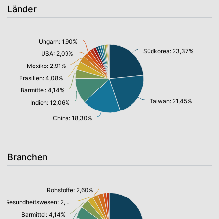
Länder
Ungarn: 1,90%
Südkorea: 23,37%
USA: 2,09%
Mexiko: 2,91%
Brasilien: 4,08%
Barmittel: 4,14%
Taiwan: 21,45%
Indien: 12,06%
China: 18,30%
Branchen
Rohstoffe: 2,60%
Gesundheitswesen: 2,81%
Barmittel: 4,14%