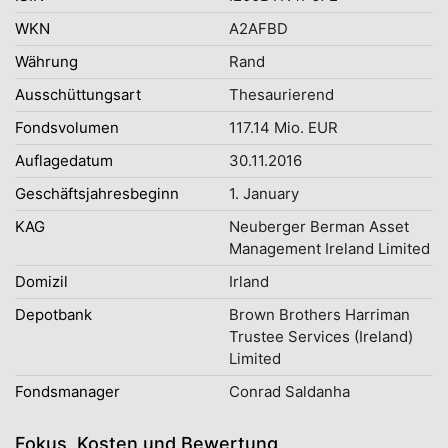
WKN
A2AFBD
Währung
Rand
Ausschüttungsart
Thesaurierend
Fondsvolumen
117.14 Mio. EUR
Auflagedatum
30.11.2016
Geschäftsjahresbeginn
1. January
KAG
Neuberger Berman Asset
Management Ireland Limited
Domizil
Irland
Depotbank
Brown Brothers Harriman
Trustee Services (Ireland)
Limited
Fondsmanager
Conrad Saldanha
Fokus, Kosten und Bewertung