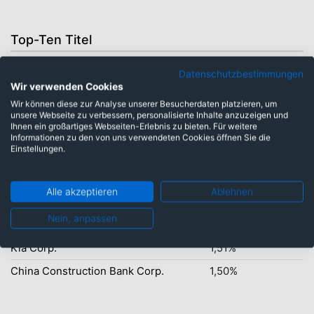
Top-Ten Titel
Samsung Electronics Co. Ltd.
10,29%
Datenschutzbestimmungen
Taiwan Semiconduct.Manufact.Co
9,48%
Wir verwenden Cookies
Wir können diese zur Analyse unserer Besucherdaten platzieren, um
SK Hynix Inc.
7,16%
unsere Webseite zu verbessern, personalisierte Inhalte anzuzeigen und
Ihnen ein großartiges Webseiten-Erlebnis zu bieten. Für weitere
ASE Technology Holding Co. Ltd
4,20%
Informationen zu den von uns verwendeten Cookies öffnen Sie die
Einstellungen.
Tencent Holdings Ltd.
2,73%
Alibaba Group Holding Ltd.
2,35%
Alle akzeptieren
Ablehnen
Weichai Power Co. Ltd.
1,61%
Nein, anpassen
Jiangsu Zhongtian Technologies
1,53%
Kia Corp.
1,51%
China Construction Bank Corp.
1,50%