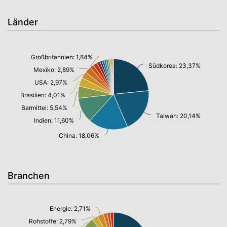
Länder
Großbritannien: 1,84%
Südkorea: 23,37%
Mexiko: 2,89%
USA: 2,97%
Brasilien: 4,01%
Barmittel: 5,54%
Taiwan: 20,14%
Indien: 11,60%
China: 18,06%
Branchen
Energie: 2,71%
Rohstoffe: 2,79%