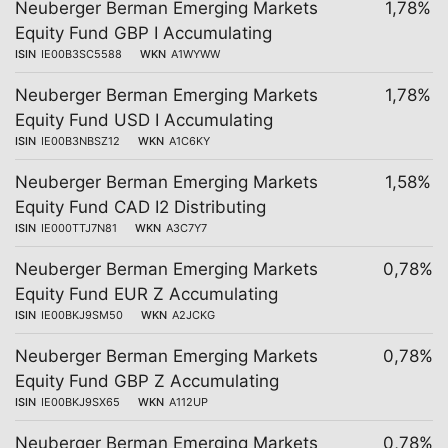
Neuberger Berman Emerging Markets
1,78%
Equity Fund GBP I Accumulating
ISIN
IE00B3SC5588
WKN
A1WYWW
Neuberger Berman Emerging Markets
1,78%
Equity Fund USD I Accumulating
ISIN
IE00B3NBSZ12
WKN
A1C6KY
Neuberger Berman Emerging Markets
1,58%
Equity Fund CAD I2 Distributing
ISIN
IE000TTJ7N81
WKN
A3C7Y7
Neuberger Berman Emerging Markets
0,78%
Equity Fund EUR Z Accumulating
ISIN
IE00BKJ9SM50
WKN
A2JCKG
Neuberger Berman Emerging Markets
0,78%
Equity Fund GBP Z Accumulating
ISIN
IE00BKJ9SX65
WKN
A112UP
Neuberger Berman Emerging Markets
0,78%