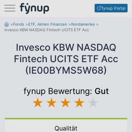
Menu
fynup Portal
Fonds
ETF, Aktien Finanzen
Nordamerika
Invesco KBW NASDAQ Fintech UCITS ETF Acc
Invesco KBW NASDAQ
Fintech UCITS ETF Acc
(IE00BYMS5W68)
fynup Bewertung:
Gut
★
★
★
★
★
Qualität