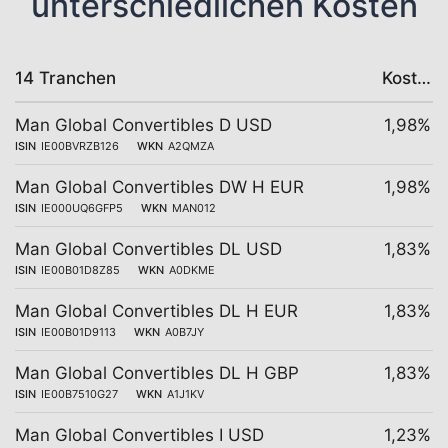
unterschiedlichen Kosten
14 Tranchen
Kosten
Man Global Convertibles D USD
1,98%
ISIN
IE00BVRZB126
WKN
A2QMZA
Man Global Convertibles DW H EUR
1,98%
ISIN
IE000UQ6GFP5
WKN
MAN012
Man Global Convertibles DL USD
1,83%
ISIN
IE00B01D8Z85
WKN
A0DKME
Man Global Convertibles DL H EUR
1,83%
ISIN
IE00B01D9113
WKN
A0B7JY
Man Global Convertibles DL H GBP
1,83%
ISIN
IE00B7510G27
WKN
A1J1KV
Man Global Convertibles I USD
1,23%