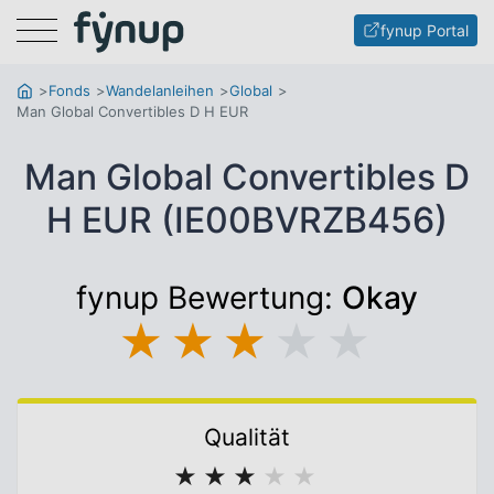
Menu
fynup Portal
Fonds
Wandelanleihen
Global
Man Global Convertibles D H EUR
Man Global Convertibles D
H EUR (IE00BVRZB456)
fynup Bewertung:
Okay
★
★
★
★
★
Qualität
★
★
★
★
★