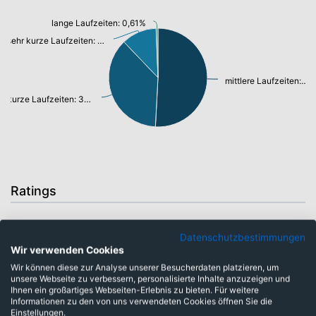
lange Laufzeiten: 0,61%
sehr kurze Laufzeiten: 11,53%
mittlere Laufzeiten: 50,85%
kurze Laufzeiten: 37,01%
Ratings
Datenschutzbestimmungen
mittlere Bonität non IG: 11,47%
Wir verwenden Cookies
Wir können diese zur Analyse unserer Besucherdaten platzieren, um
hohe Bonität: 12,02%
unsere Webseite zu verbessern, personalisierte Inhalte anzuzeigen und
Ihnen ein großartiges Webseiten-Erlebnis zu bieten. Für weitere
kein Rating: 53,62%
Informationen zu den von uns verwendeten Cookies öffnen Sie die
Einstellungen.