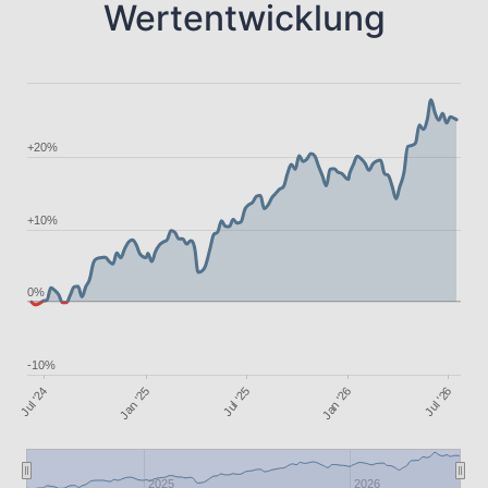
Wertentwicklung
+20%
+10%
0%
-10%
Jan '26
Jan '25
Jul '26
Jul '25
Jul '24
2025
2026