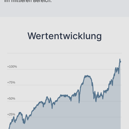
im mittleren Bereich.
Wertentwicklung
+100%
+75%
+50%
+25%