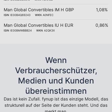
Man Global Convertibles IM H GBP
1,08%
ISIN
IE00B4Q69243
WKN
A0NFEC
Man Global Convertibles IU H EUR
0,86%
ISIN
IE00BMWBBB24
WKN
A2QK3X
Wenn
Verbraucherschützer,
Medien und Kunden
übereinstimmen
Das ist kein Zufall. fynup ist das einzige Modell, das
strukturell auf der Seite der Kunden steht. Und das
merkt man.