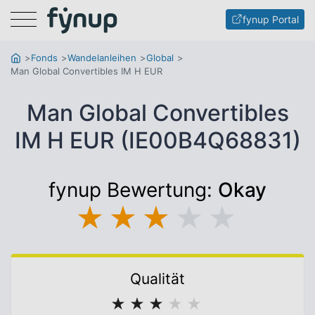
Menu
fynup Portal
Fonds
Wandelanleihen
Global
Man Global Convertibles IM H EUR
Man Global Convertibles
IM H EUR (IE00B4Q68831)
fynup Bewertung:
Okay
★
★
★
★
★
Qualität
★
★
★
★
★