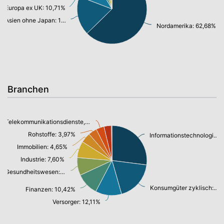
Europa ex UK: 10,71%
Asien ohne Japan: 18,15%
Nordamerika: 62,68%
Branchen
Telekommunikationsdienste, Breitband Internet: 3,71%
Rohstoffe: 3,97%
Informationstechnologie: 27,03%
Immobilien: 4,65%
Industrie: 7,60%
Gesundheitswesen: 8,26%
Konsumgüter zyklisch: 18,54%
Finanzen: 10,42%
Versorger: 12,11%