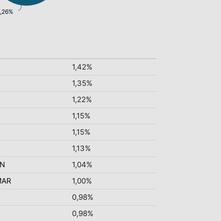
7,26%
1,42%
1,35%
1,22%
1,15%
1,15%
1,13%
TN
1,04%
MAR
1,00%
0,98%
0,98%