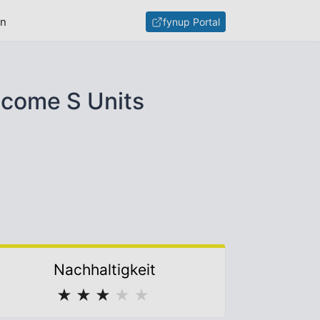
en
fynup Portal
ncome S Units
Nachhaltigkeit
★
★
★
★
★