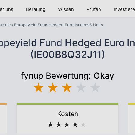
er uns
Beratung
Wissen
Prüfen
Investier
uzinich Europeyield Fund Hedged Euro Income S Units
opeyield Fund Hedged Euro I
(IE00B8Q32J11)
fynup Bewertung:
Okay
★
★
★
★
★
Kosten
★
★
★
★
★