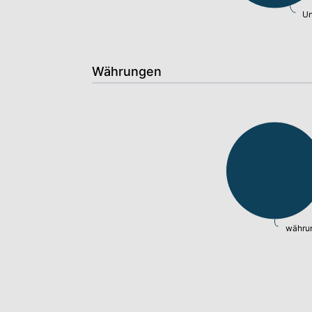
Un
Währungen
währun