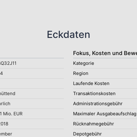
Eckdaten
Fokus, Kosten und Bew
8Q32J11
Kategorie
4
Region
Laufende Kosten
hüttend
Transaktionskosten
rlich
Administrationsgebühr
1 Mio. EUR
Maximaler Ausgabeaufschlag
2018
Rücknahmegebühr
ember
Depotgebühr