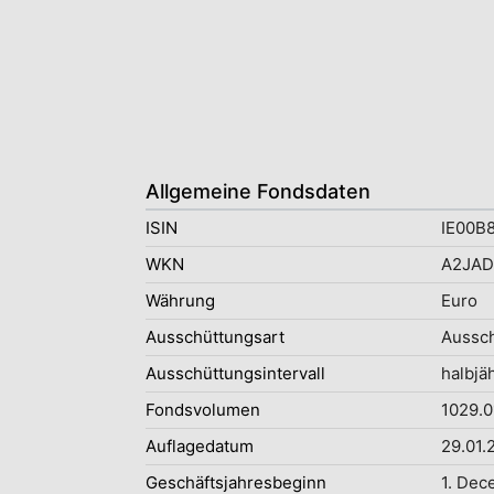
Allgemeine Fondsdaten
ISIN
IE00B
WKN
A2JAD
Währung
Euro
Ausschüttungsart
Aussc
Ausschüttungsintervall
halbjäh
Fondsvolumen
1029.0
Auflagedatum
29.01.
Geschäftsjahresbeginn
1. Dec