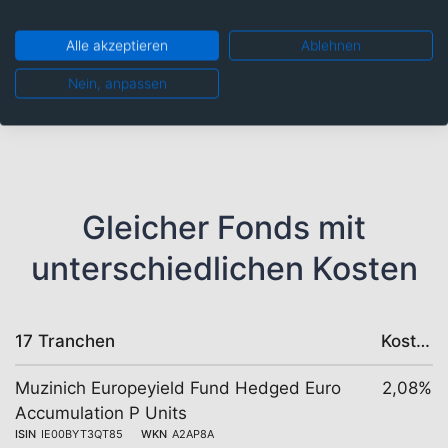
RCI BANQUE 25/UND.FLR MTN
1,04%
MUZINICH GLOBAL CREDIT MAR
1,00%
Alle akzeptieren
Ablehnen
MAHLE 25/31
0,98%
Nein, anpassen
LHMC FINCO 2 25/30 REGS
0,98%
Gleicher Fonds mit
unterschiedlichen Kosten
17 Tranchen
Kosten
Muzinich Europeyield Fund Hedged Euro
2,08%
Accumulation P Units
ISIN
IE00BYT3QT85
WKN
A2AP8A