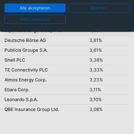
Alle akzeptieren
Ablehnen
Top-Ten Titel
Nein, anpassen
Sempra
4,26%
Japan Exchange Group Inc.
4,02%
Deutsche Börse AG
3,81%
Publicis Groupe S.A.
3,61%
Shell PLC
3,38%
TE Connectivity PLC
3,33%
Atmos Energy Corp.
3,23%
Ebara Corp.
3,11%
Leonardo S.p.A.
3,10%
QBE Insurance Group Ltd.
3,08%