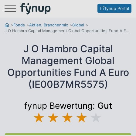
Menu
fynup Portal
Fonds
Aktien, Branchenmix
Global
J O Hambro Capital Management Global Opportunities Fund A Euro
J O Hambro Capital
Management Global
Opportunities Fund A Euro
(IE00B7MR5575)
fynup Bewertung:
Gut
★
★
★
★
★