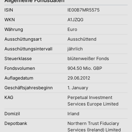
Allgemeine Fondsdaten
ISIN
IE00B7MR5575
WKN
A1JZQG
Währung
Euro
Ausschüttungsart
Ausschüttend
Ausschüttungsintervall
jährlich
Steuerklasse
blütenweißer Fonds
Fondsvolumen
904.50 Mio. GBP
Auflagedatum
29.06.2012
Geschäftsjahresbeginn
1. January
KAG
Perpetual Investment
Services Europe Limited
Domizil
Irland
Depotbank
Northern Trust Fiduciary
Services (Ireland) Limited