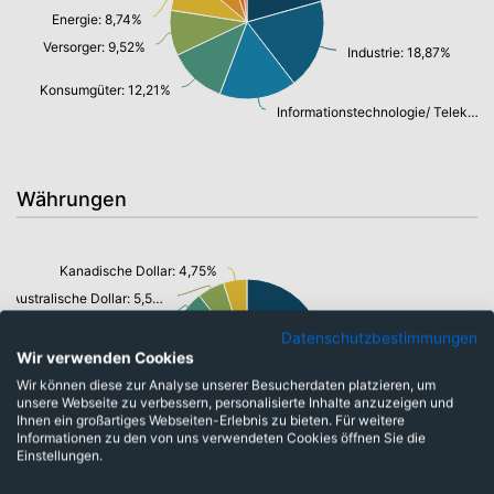
Energie: 8,74%
Versorger: 9,52%
Industrie: 18,87%
Konsumgüter: 12,21%
Informationstechnologie/ Telekommunikation: 16,20%
Währungen
Kanadische Dollar: 4,75%
Australische Dollar: 5,52%
Pfund Sterling: 6,44%
US-Dollar: 36,96%
Datenschutzbestimmungen
Japanische Yen: 11,41%
Wir verwenden Cookies
Wir können diese zur Analyse unserer Besucherdaten platzieren, um
unsere Webseite zu verbessern, personalisierte Inhalte anzuzeigen und
Ihnen ein großartiges Webseiten-Erlebnis zu bieten. Für weitere
Informationen zu den von uns verwendeten Cookies öffnen Sie die
Euro: 31,53%
Einstellungen.