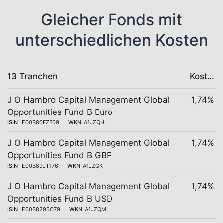
Gleicher Fonds mit
unterschiedlichen Kosten
13 Tranchen
Kosten
J O Hambro Capital Management Global
1,74%
Opportunities Fund B Euro
ISIN
IE00B80FZF09
WKN
A1JZQH
J O Hambro Capital Management Global
1,74%
Opportunities Fund B GBP
ISIN
IE00B89JT176
WKN
A1JZQK
J O Hambro Capital Management Global
1,74%
Opportunities Fund B USD
ISIN
IE00B8295C79
WKN
A1JZQM