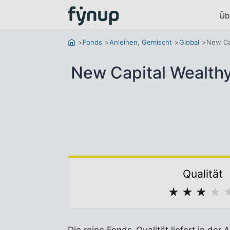
Üb
Fonds
Anleihen, Gemischt
Global
New Ca
New Capital Wealth
Qualität
★
★
★
★