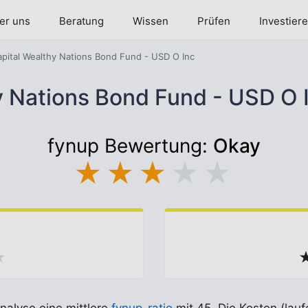
er uns
Beratung
Wissen
Prüfen
Investier
pital Wealthy Nations Bond Fund - USD O Inc
y Nations Bond Fund - USD O
fynup Bewertung:
Okay
★
★
★
★
★
★