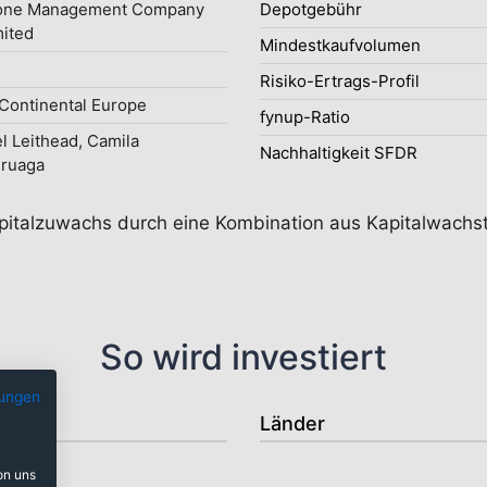
one Management Company
Depotgebühr
mited
Mindestkaufvolumen
Risiko-Ertrags-Profil
ontinental Europe
fynup-Ratio
l Leithead, Camila
Nachhaltigkeit SFDR
uruaga
Kapitalzuwachs durch eine Kombination aus Kapitalwachs
So wird investiert
ungen
Länder
on uns