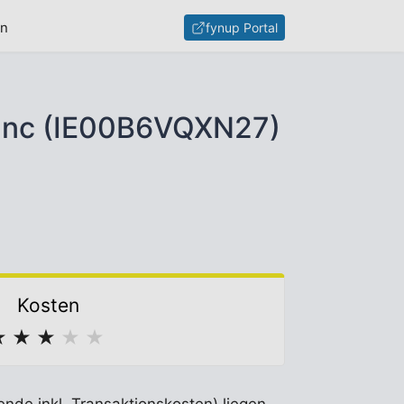
en
fynup Portal
 Inc (IE00B6VQXN27)
Kosten
★
★
★
★
★