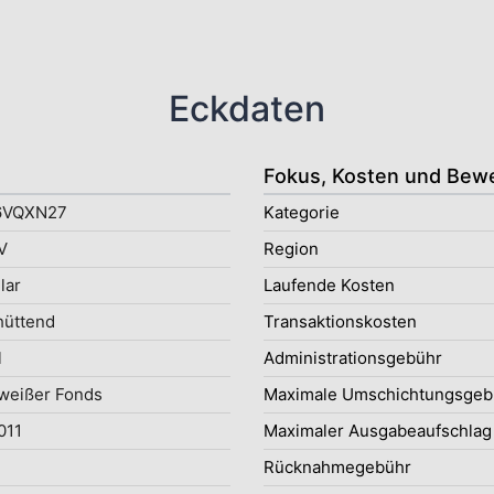
Eckdaten
Fokus, Kosten und Bew
6VQXN27
Kategorie
V
Region
lar
Laufende Kosten
hüttend
Transaktionskosten
l
Administrationsgebühr
weißer Fonds
Maximale Umschichtungsgeb
011
Maximaler Ausgabeaufschlag
Rücknahmegebühr