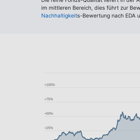
Die reine Fonds-Qualität liefert in der 
im mittleren Bereich, dies führt zur B
Nachhaltigkeit
s-Bewertung nach EDA u
+100%
+75%
+50%
+25%