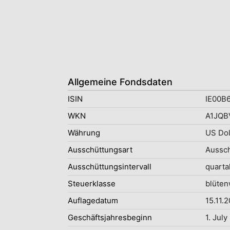
Allgemeine Fondsdaten
ISIN
IE00B
WKN
A1JQB
Währung
US Dol
Ausschüttungsart
Aussc
Ausschüttungsintervall
quarta
Steuerklasse
blüten
Auflagedatum
15.11.2
Geschäftsjahresbeginn
1. July