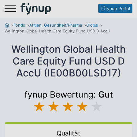
Menu
fynup Portal
Fonds
Aktien, Gesundheit/Pharma
Global
Wellington Global Health Care Equity Fund USD D AccU
Wellington Global Health
Care Equity Fund USD D
AccU (IE00B00LSD17)
fynup Bewertung:
Gut
★
★
★
★
★
Qualität