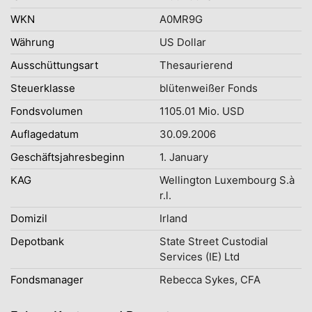
WKN
A0MR9G
Währung
US Dollar
Ausschüttungsart
Thesaurierend
Steuerklasse
blütenweißer Fonds
Fondsvolumen
1105.01 Mio. USD
Auflagedatum
30.09.2006
Geschäftsjahresbeginn
1. January
KAG
Wellington Luxembourg S.à
r.l.
Domizil
Irland
Depotbank
State Street Custodial
Services (IE) Ltd
Fondsmanager
Rebecca Sykes, CFA