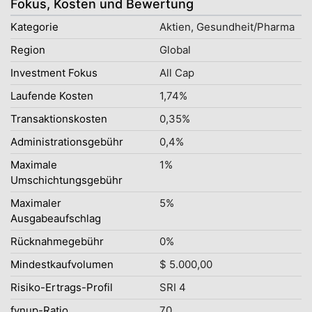
Fokus, Kosten und Bewertung
Kategorie
Aktien, Gesundheit/Pharma
Region
Global
Investment Fokus
All Cap
Laufende Kosten
1,74%
Transaktionskosten
0,35%
Administrationsgebühr
0,4%
Maximale
1%
Umschichtungsgebühr
Maximaler
5%
Ausgabeaufschlag
Rücknahmegebühr
0%
Mindestkaufvolumen
$ 5.000,00
Risiko-Ertrags-Profil
SRI 4
fynup-Ratio
70