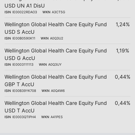
USD UN A1 DisU
ISIN
IE00022RDAO3
WKN
A3CT5G
Wellington Global Health Care Equity Fund
1,24%
USD S AccU
ISIN
IE00B0590K11
WKN
A0Q3U2
Wellington Global Health Care Equity Fund
1,19%
USD G AccU
ISIN
IE0003111113
WKN
A0Q3UY
Wellington Global Health Care Equity Fund
0,44%
GBP T AccU
ISIN
IE00B39YK708
WKN
A0Q4W6
Wellington Global Health Care Equity Fund
0,44%
USD T AccU
ISIN
IE0003QTIPH4
WKN
A41PES