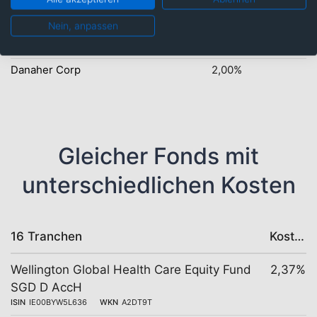
Edwards Lifesciences
2,50%
Nein, anpassen
Vertex Pharmaceutica
2,00%
Danaher Corp
2,00%
Gleicher Fonds mit
unterschiedlichen Kosten
16 Tranchen
Kosten
Wellington Global Health Care Equity Fund
2,37%
SGD D AccH
ISIN
IE00BYW5L636
WKN
A2DT9T