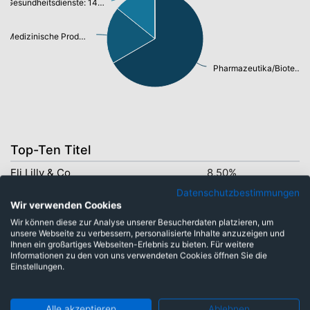
Gesundheitsdienste: 14,09%
Medizinische Produkte/Instrumente: 19,18%
Pharmazeutika/Biotechnologie: 66,63%
Top-Ten Titel
Eli Lilly & Co
8,50%
Datenschutzbestimmungen
Merck & Co
5,30%
Wir verwenden Cookies
AstraZeneca PLC
4,60%
Wir können diese zur Analyse unserer Besucherdaten platzieren, um
unsere Webseite zu verbessern, personalisierte Inhalte anzuzeigen und
Johnson & Johnson
3,70%
Ihnen ein großartiges Webseiten-Erlebnis zu bieten. Für weitere
Informationen zu den von uns verwendeten Cookies öffnen Sie die
UnitedHealth Group
3,40%
Einstellungen.
GSK PLC
2,90%
Intuitive Surgical
2,80%
Alle akzeptieren
Ablehnen