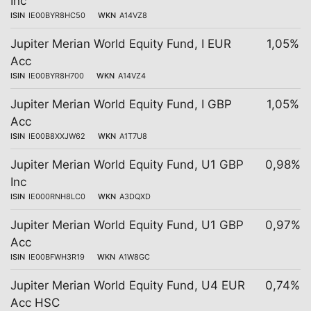
Inc
ISIN
IE00BYR8HC50
WKN
A14VZ8
Jupiter Merian World Equity Fund, I EUR
1,05%
Acc
ISIN
IE00BYR8H700
WKN
A14VZ4
Jupiter Merian World Equity Fund, I GBP
1,05%
Acc
ISIN
IE00B8XXJW62
WKN
A1T7U8
Jupiter Merian World Equity Fund, U1 GBP
0,98%
Inc
ISIN
IE000RNH8LC0
WKN
A3DQXD
Jupiter Merian World Equity Fund, U1 GBP
0,97%
Acc
ISIN
IE00BFWH3R19
WKN
A1W8GC
Jupiter Merian World Equity Fund, U4 EUR
0,74%
Acc HSC