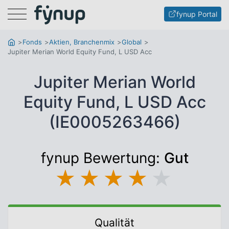
Menu
fynup Portal
Fonds
Aktien, Branchenmix
Global
Jupiter Merian World Equity Fund, L USD Acc
Jupiter Merian World
Equity Fund, L USD Acc
(IE0005263466)
fynup Bewertung:
Gut
★
★
★
★
★
Qualität