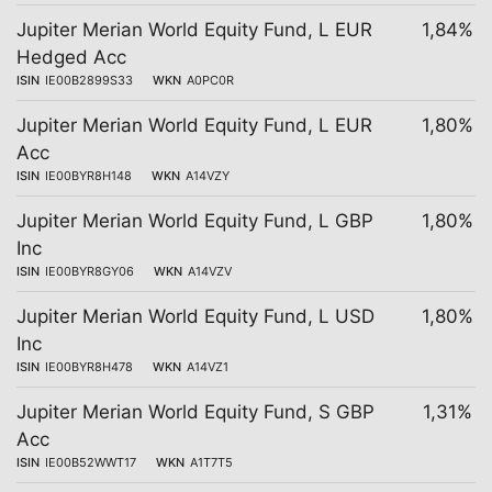
Jupiter Merian World Equity Fund, L EUR
1,84%
Hedged Acc
ISIN
IE00B2899S33
WKN
A0PC0R
Jupiter Merian World Equity Fund, L EUR
1,80%
Acc
ISIN
IE00BYR8H148
WKN
A14VZY
Jupiter Merian World Equity Fund, L GBP
1,80%
Inc
ISIN
IE00BYR8GY06
WKN
A14VZV
Jupiter Merian World Equity Fund, L USD
1,80%
Inc
ISIN
IE00BYR8H478
WKN
A14VZ1
Jupiter Merian World Equity Fund, S GBP
1,31%
Acc
ISIN
IE00B52WWT17
WKN
A1T7T5