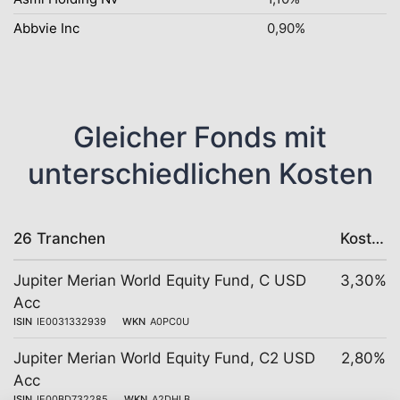
Abbvie Inc
0,90%
Gleicher Fonds mit
unterschiedlichen Kosten
26 Tranchen
Kosten
Jupiter Merian World Equity Fund, C USD
3,30%
Acc
ISIN
IE0031332939
WKN
A0PC0U
Jupiter Merian World Equity Fund, C2 USD
2,80%
Acc
ISIN
IE00BD732285
WKN
A2DHLB