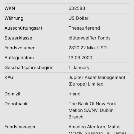
WKN
632583
Währung
US Dollar
Ausschüttungsart
Thesaurierend
Steuerklasse
blütenweißer Fonds
Fondsvolumen
2820.22 Mio. USD
Auflagedatum
13.09.2000
Geschäftsjahresbeginn
1. January
KAG
Jupiter Asset Management
(Europe) Limited
Domizil
Irland
Depotbank
The Bank Of New York
Mellon SA/NV, Dublin
Branch
Fondsmanager
Amadeo Alentorn, Matus
Mrazik, Yuangao Liu, James