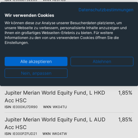
Datenschutzbestimmungen
Jupiter Merian World Equity Fund, B USD
2,80%
Wir verwenden Cookies
Acc
Wir können diese zur Analyse unserer Besucherdaten platzieren, um
ISIN
IE0031332822
WKN
A0PC0T
unsere Webseite zu verbessern, personalisierte Inhalte anzuzeigen und
Ihnen ein großartiges Webseiten-Erlebnis zu bieten. Für weitere
Informationen zu den von uns verwendeten Cookies öffnen Sie die
Jupiter Merian World Equity Fund, N USD
2,80%
Einstellungen.
Acc
ISIN
IE00BV54K927
WKN
A14L66
Alle akzeptieren
Ablehnen
Jupiter Merian World Equity Fund, L SGD
1,88%
Acc HSC
Nein, anpassen
ISIN
IE0007TLAMU3
WKN
WK04TV
Jupiter Merian World Equity Fund, L HKD
1,85%
Acc HSC
ISIN
IE000XU7DR90
WKN
WK04TU
Jupiter Merian World Equity Fund, L AUD
1,85%
Acc HSC
ISIN
IE000PZFUD21
WKN
WK04TW