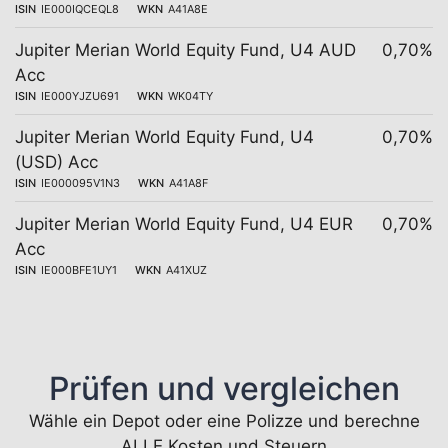
ISIN
IE000IQCEQL8
WKN
A41A8E
Jupiter Merian World Equity Fund, U4 AUD
0,70%
Acc
ISIN
IE000YJZU691
WKN
WK04TY
Jupiter Merian World Equity Fund, U4
0,70%
(USD) Acc
ISIN
IE000095V1N3
WKN
A41A8F
Jupiter Merian World Equity Fund, U4 EUR
0,70%
Acc
ISIN
IE000BFE1UY1
WKN
A41XUZ
Prüfen und vergleichen
Wähle ein Depot oder eine Polizze und berechne
ALLE Kosten und Steuern