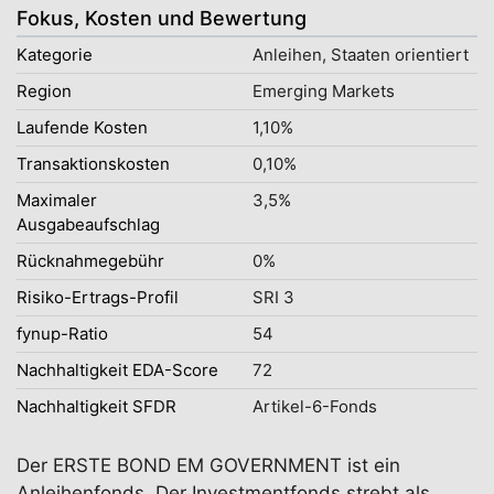
Fokus, Kosten und Bewertung
Kategorie
Anleihen, Staaten orientiert
Region
Emerging Markets
Laufende Kosten
1,10%
Transaktionskosten
0,10%
Maximaler
3,5%
Ausgabeaufschlag
Rücknahmegebühr
0%
Risiko-Ertrags-Profil
SRI 3
fynup-Ratio
54
Nachhaltigkeit EDA-Score
72
Nachhaltigkeit SFDR
Artikel-6-Fonds
Der ERSTE BOND EM GOVERNMENT ist ein
Anleihenfonds. Der Investmentfonds strebt als