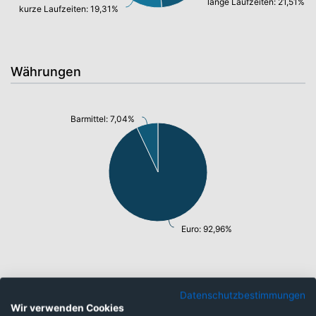
lange Laufzeiten: 21,51%
kurze Laufzeiten: 19,31%
Währungen
Barmittel: 7,04%
Euro: 92,96%
Top-Ten Titel
Datenschutzbestimmungen
ARGENTINIEN 20/35
1,62%
Wir verwenden Cookies