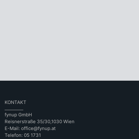
KONTAKT
fynup GmbH
Reisnerstraße 35/30,1030 Wien
E-Mail: office@fynup.at
Telefon: 05 1731