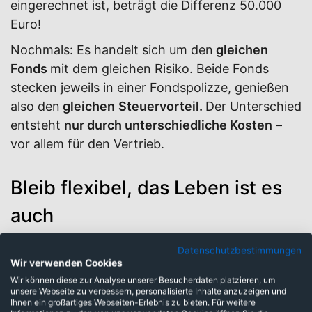
eingerechnet ist, beträgt die Differenz 50.000
Euro!
Nochmals: Es handelt sich um den
gleichen
Fonds
mit dem gleichen Risiko. Beide Fonds
stecken jeweils in einer Fondspolizze, genießen
also den
gleichen
Steuervorteil.
Der Unterschied
entsteht
nur durch unterschiedliche Kosten
–
vor allem für den Vertrieb.
Bleib flexibel, das Leben ist es
auch
Datenschutzbestimmungen
Wenn du einen Vertrag mit Provision abschließt,
Wir verwenden Cookies
bekommen Berater*innen (Banken,
Wir können diese zur Analyse unserer Besucherdaten platzieren, um
unsere Webseite zu verbessern, personalisierte Inhalte anzuzeigen und
Versicherungen, freie Berater*innen), bei dem du
Ihnen ein großartiges Webseiten-Erlebnis zu bieten. Für weitere