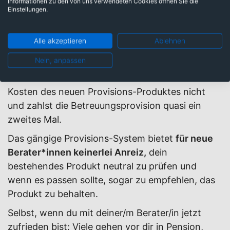
Informationen zu den von uns verwendeten Cookies öffnen Sie die
abgeschlossen hast,
über die gesamte Laufzeit
Einstellungen.
eine Betreuungsprovision. Egal, ob du nach
Jahren noch zufrieden bist oder nicht.
Alle akzeptieren
Ablehnen
Wenn du deine/n Berater/in wechselst, musst du
Nein, anpassen
oft
doppelt bezahlen.
Etwa, wenn dir der Neue
zu einem Produktwechsel rät. Du siehst die
Kosten des neuen Provisions-Produktes nicht
und zahlst die Betreuungsprovision quasi ein
zweites Mal.
Das gängige Provisions-System bietet
für neue
Berater*innen keinerlei Anreiz,
dein
bestehendes Produkt neutral zu prüfen und
wenn es passen sollte, sogar zu empfehlen, das
Produkt zu behalten.
Selbst, wenn du mit deiner/m Berater/in jetzt
zufrieden bist: Viele gehen vor dir in Pension,