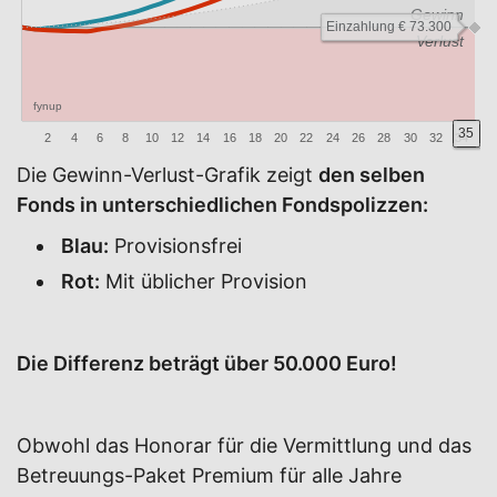
Gewinn
Einzahlung € 73.300
Verlust
fynup
35
2
4
6
8
10
12
14
16
18
20
22
24
26
28
30
32
34
Die Gewinn-Verlust-Grafik zeigt
den selben
Fonds in unterschiedlichen Fondspolizzen:
Blau:
Provisionsfrei
Rot:
Mit üblicher Provision
Die Differenz beträgt über 50.000 Euro!
Obwohl das Honorar für die Vermittlung und das
Betreuungs-Paket Premium für alle Jahre