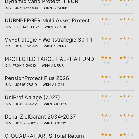
★
★
★
★
★
★
★
Dynamic Vario Protect IT EUR
★
★
★
ISIN
LU0301268404
WKN
A0MR9E
★
★
★
★
★
★
★
NÜRNBERGER Multi Asset Protect
★
★
★
ISIN
DE000A2PTX62
WKN
A2PTX6
★
★
★
★
★
★
★
VV-Strategie - Wertstrategie 30 T1
★
★
★
ISIN
LU0465241445
WKN
A0YEE8
★
★
★
★
★
★
★
PROTECTED TARGET ALPHA FUND
★
★
★
ISIN
FR0011150010
WKN
A1JRUR
★
★
★
★
★
★
★
PensionProtect Plus 2026
★
★
★
ISIN
LU0616128319
WKN
A1JGA1
★
★
★
★
★
★
★
UniProfiAnlage (2027)
★
★
★
ISIN
LU0496184259
WKN
A1CU2W
★
★
★
★
★
★
★
Deka-ZielGarant 2034-2037
★
★
★
ISIN
LU0287949837
WKN
DK0912
★
★
★
★
★
★
★
C-QUADRAT ARTS Total Return