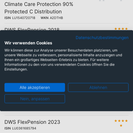
★
★
★
Climate Care Protection 90%
Protected C Distribution
ISIN
LU1540720718
WKN
A2DTHB
★
★
★
★
DWS FlexPension 2018
★
ISIN
LU0174294008
Datenschutzbestimmungen
Wir verwenden Cookies
★
★
★
★
DWS FlexPension 2017
Wir können diese zur Analyse unserer Besucherdaten platzieren, um
★
ISIN
LU0174293968
unsere Webseite zu verbessern, personalisierte Inhalte anzuzeigen und
Ihnen ein großartiges Webseiten-Erlebnis zu bieten. Für weitere
Informationen zu den von uns verwendeten Cookies öffnen Sie die
★
★
★
★
DWS FlexPension II 2022
Einstellungen.
★
ISIN
LU0412313867
★
★
★
★
DWS FlexPension II 2024
Alle akzeptieren
Ablehnen
★
ISIN
LU0412314162
Nein, anpassen
★
★
★
★
DWS FlexPension II 2025
★
ISIN
LU0480050391
★
★
★
★
DWS FlexPension 2023
★
ISIN
LU0361685794