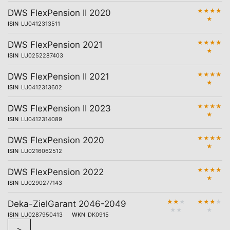
★
★
★
★
DWS FlexPension II 2020
★
ISIN
LU0412313511
★
★
★
★
DWS FlexPension 2021
★
ISIN
LU0252287403
★
★
★
★
DWS FlexPension II 2021
★
ISIN
LU0412313602
★
★
★
★
DWS FlexPension II 2023
★
ISIN
LU0412314089
★
★
★
★
DWS FlexPension 2020
★
ISIN
LU0216062512
★
★
★
★
DWS FlexPension 2022
★
ISIN
LU0290277143
★
★
★
★
★
★
★
Deka-ZielGarant 2046-2049
★
★
★
ISIN
LU0287950413
WKN
DK0915
>