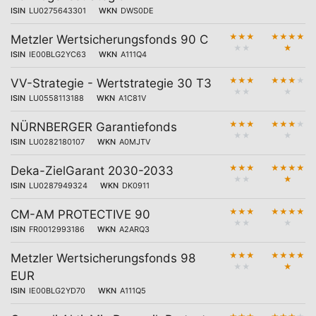
ISIN
LU0275643301
WKN
DWS0DE
★
★
★
★
★
★
★
Metzler Wertsicherungsfonds 90 C
★
★
★
ISIN
IE00BLG2YC63
WKN
A111Q4
★
★
★
★
★
★
★
VV-Strategie - Wertstrategie 30 T3
★
★
★
ISIN
LU0558113188
WKN
A1C81V
★
★
★
★
★
★
★
NÜRNBERGER Garantiefonds
★
★
★
ISIN
LU0282180107
WKN
A0MJTV
★
★
★
★
★
★
★
Deka-ZielGarant 2030-2033
★
★
★
ISIN
LU0287949324
WKN
DK0911
★
★
★
★
★
★
★
CM-AM PROTECTIVE 90
★
★
★
ISIN
FR0012993186
WKN
A2ARQ3
★
★
★
★
★
★
★
Metzler Wertsicherungsfonds 98
★
★
★
EUR
ISIN
IE00BLG2YD70
WKN
A111Q5