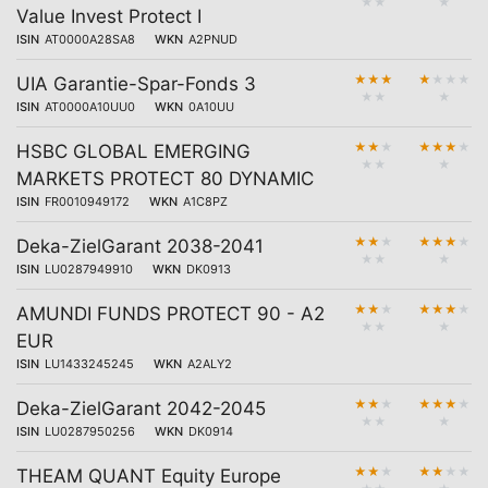
★
★
★
Value Invest Protect I
ISIN
AT0000A28SA8
WKN
A2PNUD
★
★
★
★
★
★
★
UIA Garantie-Spar-Fonds 3
★
★
★
ISIN
AT0000A10UU0
WKN
0A10UU
★
★
★
★
★
★
★
HSBC GLOBAL EMERGING
★
★
★
MARKETS PROTECT 80 DYNAMIC
ISIN
FR0010949172
WKN
A1C8PZ
★
★
★
★
★
★
★
Deka-ZielGarant 2038-2041
★
★
★
ISIN
LU0287949910
WKN
DK0913
★
★
★
★
★
★
★
AMUNDI FUNDS PROTECT 90 - A2
★
★
★
EUR
ISIN
LU1433245245
WKN
A2ALY2
★
★
★
★
★
★
★
Deka-ZielGarant 2042-2045
★
★
★
ISIN
LU0287950256
WKN
DK0914
★
★
★
★
★
★
★
THEAM QUANT Equity Europe