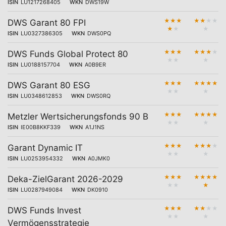
ISIN
LU1217268405
WKN
DWS19W
★
★
★
★
★
★
★
DWS Garant 80 FPI
★
★
★
ISIN
LU0327386305
WKN
DWS0PQ
★
★
★
★
★
★
★
DWS Funds Global Protect 80
★
★
★
ISIN
LU0188157704
WKN
A0B9ER
★
★
★
★
★
★
★
DWS Garant 80 ESG
★
★
★
ISIN
LU0348612853
WKN
DWS0RQ
★
★
★
★
★
★
★
Metzler Wertsicherungsfonds 90 B
★
★
★
ISIN
IE00B8KKF339
WKN
A1J1NS
★
★
★
★
★
★
★
Garant Dynamic IT
★
★
★
ISIN
LU0253954332
WKN
A0JMK0
★
★
★
★
★
★
★
Deka-ZielGarant 2026-2029
★
★
★
ISIN
LU0287949084
WKN
DK0910
★
★
★
★
★
★
★
DWS Funds Invest
★
★
★
Vermögensstrategie