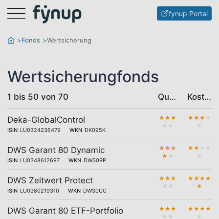
Menu
fynup Portal
Fonds
Wertsicherung
Wertsicherungfonds
1 bis 50 von 70
Qualität
Kosten
★
★
★
★
★
★
★
Deka-GlobalControl
★
★
★
ISIN
LU0324236479
WKN
DK095K
★
★
★
★
★
★
★
DWS Garant 80 Dynamic
★
★
★
ISIN
LU0348612697
WKN
DWS0RP
★
★
★
★
★
★
★
DWS Zeitwert Protect
★
★
★
ISIN
LU0380219310
WKN
DWS0UC
★
★
★
★
★
★
★
DWS Garant 80 ETF-Portfolio
★
★
★