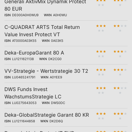
★
★
★
★
★
★
★
Generali AktivMix Dynamik Protect
★
★
★
80 EUR
ISIN
DE000A0H0WU9
WKN
A0H0WU
★
★
★
★
★
★
★
C-QUADRAT ARTS Total Return
★
★
★
Value Invest Protect VT
ISIN
AT0000A03K55
WKN
0A03K5
★
★
★
★
★
★
★
Deka-EuropaGarant 80 A
★
★
★
ISIN
LU1211621138
WKN
DK2CG0
★
★
★
★
★
★
★
VV-Strategie - Wertstrategie 30 T2
★
★
★
ISIN
LU0465241791
WKN
A0YEE9
★
★
★
★
★
★
★
DWS Funds Invest
★
★
★
WachstumsStrategie LC
ISIN
LU0275643053
WKN
DWS0DC
★
★
★
★
★
★
★
Deka-GlobalStrategie Garant 80 KR
★
★
★
ISIN
LU1211644858
WKN
DK2D6Q