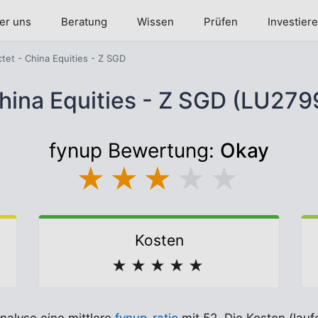
er uns
Beratung
Wissen
Prüfen
Investier
ctet - China Equities - Z SGD
China Equities - Z SGD (LU2
fynup Bewertung:
Okay
★
★
★
★
★
Kosten
★
★
★
★
★