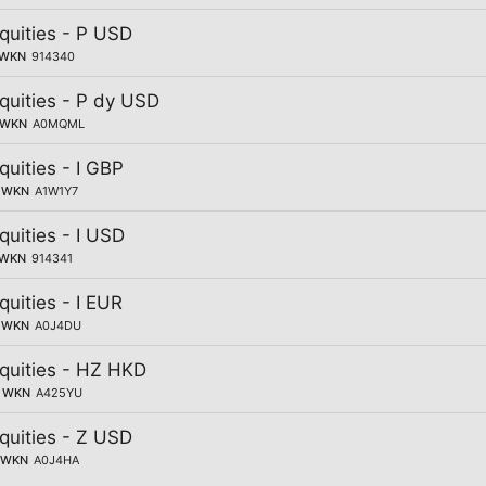
Equities - P USD
WKN
914340
Equities - P dy USD
WKN
A0MQML
quities - I GBP
WKN
A1W1Y7
quities - I USD
WKN
914341
quities - I EUR
WKN
A0J4DU
Equities - HZ HKD
WKN
A425YU
Equities - Z USD
WKN
A0J4HA