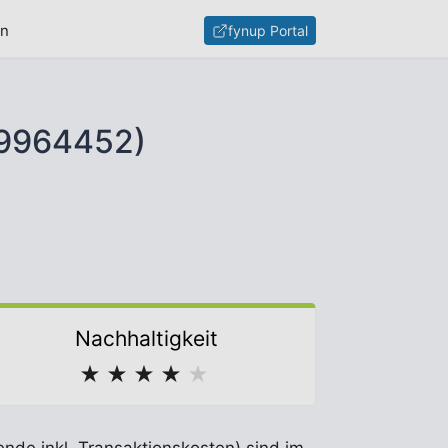
en
fynup Portal
799964452)
Nachhaltigkeit
★
★
★
★
★