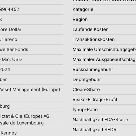
9964452
Kategorie
K
Region
ore Dollar
Laufende Kosten
rierend
Transaktionskosten
weißer Fonds
Maximale Umschichtungsgeb
 Mio. USD
Maximaler Ausgabeaufschlag
.2024
Rücknahmegebühr
ober
Depotgebühr
 Asset Management (Europe)
Clean-Share
Risiko-Ertrags-Profil
burg
fynup-Ratio
ictet & Cie (Europe) AG,
Nachhaltigkeit EDA-Score
sale de Luxembourg
Nachhaltigkeit SFDR
 Kenney