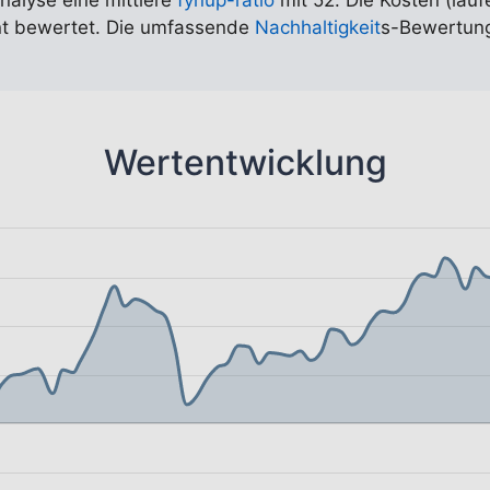
Analyse eine mittlere
fynup-ratio
mit 52. Die Kosten (lauf
ent bewertet. Die umfassende
Nachhaltigkeit
s-Bewertung
Wertentwicklung