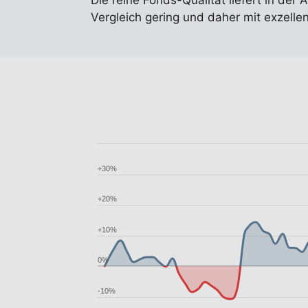
Die reine Fonds-Qualität liefert in der 
Vergleich gering und daher mit exzell
+30%
+20%
+10%
0%
-10%