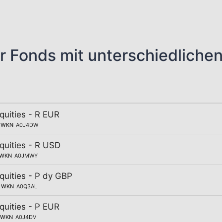
r Fonds mit unterschiedliche
Equities - R EUR
WKN
A0J4DW
Equities - R USD
WKN
A0JMWY
Equities - P dy GBP
WKN
A0Q3AL
Equities - P EUR
WKN
A0J4DV