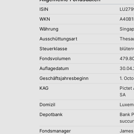
ISIN
LU279
WKN
A40B1
Währung
Singap
Ausschüttungsart
Thesau
Steuerklasse
blüten
Fondsvolumen
479.80
Auflagedatum
30.04
Geschäftsjahresbeginn
1. Oct
KAG
Pictet
SA
Domizil
Luxem
Depotbank
Bank P
succur
Fondsmanager
James