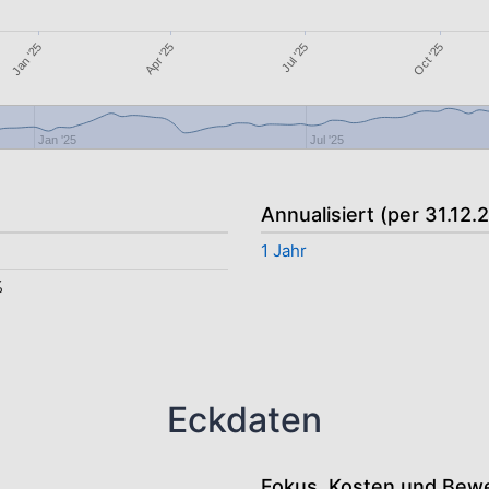
Oct '25
Apr '25
Jul '25
Jan '25
Jan '25
Jul '25
Annualisiert (per 31.12.
1 Jahr
%
Eckdaten
Fokus, Kosten und Bew