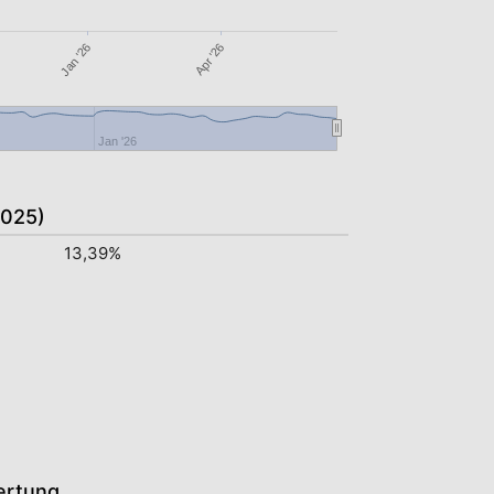
Apr '26
Jan '26
Jan '26
2025)
13,39%
ertung