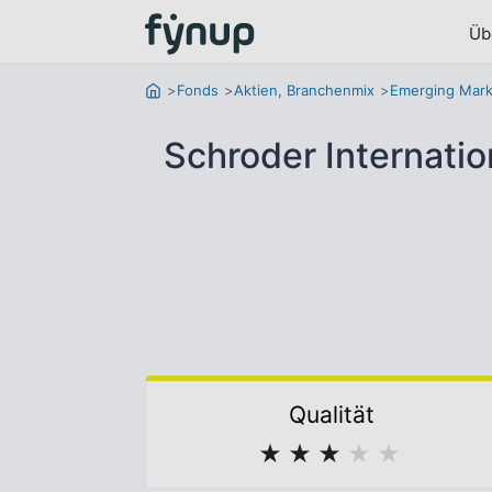
Üb
Fonds
Aktien, Branchenmix
Emerging Mark
Schroder Internati
Qualität
★
★
★
★
★