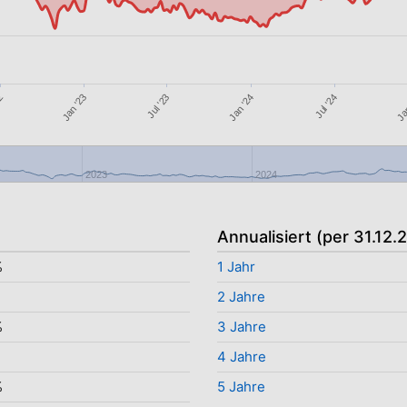
Jan '24
Jul '24
22
Jan
Jan '23
Jul '23
2023
2024
Annualisiert (per 31.12.
%
1 Jahr
2 Jahre
%
3 Jahre
4 Jahre
%
5 Jahre