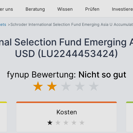
er uns
Beratung
Wissen
Prüfen
Investier
ets
Schroder International Selection Fund Emerging Asia U Accumula
onal Selection Fund Emerging 
USD (LU2244453424)
fynup Bewertung:
Nicht so gut
★
★
★
★
★
Kosten
★
★
★
★
★