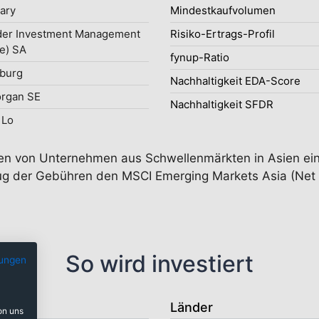
uary
Mindestkaufvolumen
der Investment Management
Risiko-Ertrags-Profil
e) SA
fynup-Ratio
burg
Nachhaltigkeit EDA-Score
organ SE
Nachhaltigkeit SFDR
 Lo
ien von Unternehmen aus Schwellenmärkten in Asien ei
ug der Gebühren den MSCI Emerging Markets Asia (Net TR
So wird investiert
ungen
Länder
on uns