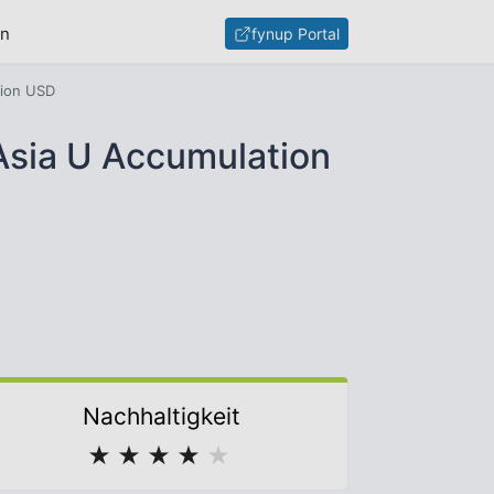
en
fynup Portal
tion USD
Asia U Accumulation
Nachhaltigkeit
★
★
★
★
★