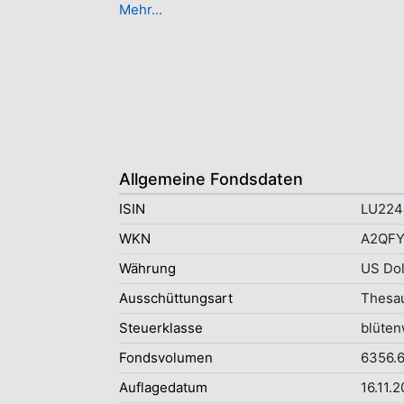
Mehr...
Allgemeine Fondsdaten
ISIN
LU224
WKN
A2QFY
Währung
US Dol
Ausschüttungsart
Thesau
Steuerklasse
blüten
Fondsvolumen
6356.6
Auflagedatum
16.11.