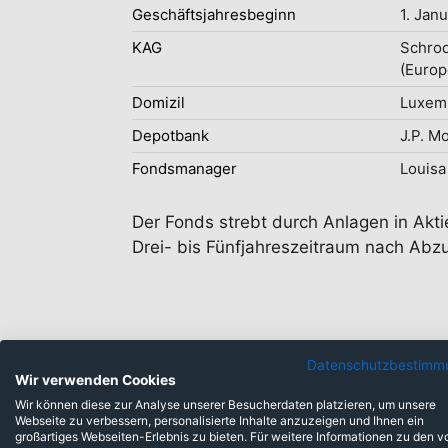
Geschäftsjahresbeginn
1. Jan
KAG
Schro
(Europ
Domizil
Luxem
Depotbank
J.P. M
Fondsmanager
Louisa
Der Fonds strebt durch Anlagen in Akt
Drei- bis Fünfjahreszeitraum nach Abz
Datenschutzbestimm
Wir verwenden Cookies
Wir können diese zur Analyse unserer Besucherdaten platzieren, um unsere
Webseite zu verbessern, personalisierte Inhalte anzuzeigen und Ihnen ein
Anlageklassen
großartiges Webseiten-Erlebnis zu bieten. Für weitere Informationen zu den v