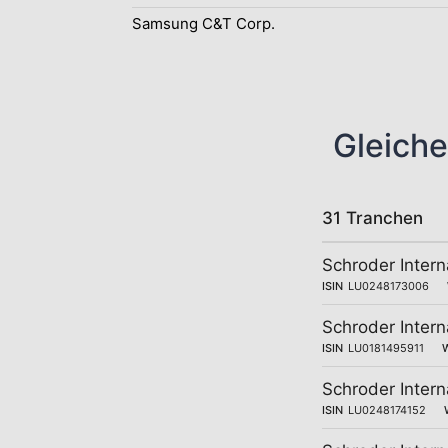
Samsung C&T Corp.
Gleiche
31 Tranchen
Schroder Inter
ISIN
LU0248173006
Schroder Inter
ISIN
LU0181495911
Schroder Inter
ISIN
LU0248174152