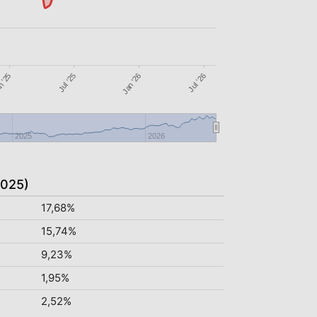
Jul '26
 '25
Jul '25
Jan '26
2025
2026
2025)
17,68%
15,74%
9,23%
1,95%
2,52%