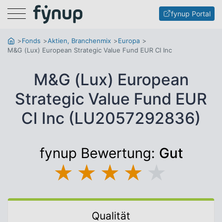
Menu
fynup Portal
Fonds
Aktien, Branchenmix
Europa
M&G (Lux) European Strategic Value Fund EUR CI Inc
M&G (Lux) European
Strategic Value Fund EUR
CI Inc (LU2057292836)
fynup Bewertung:
Gut
★
★
★
★
★
Qualität