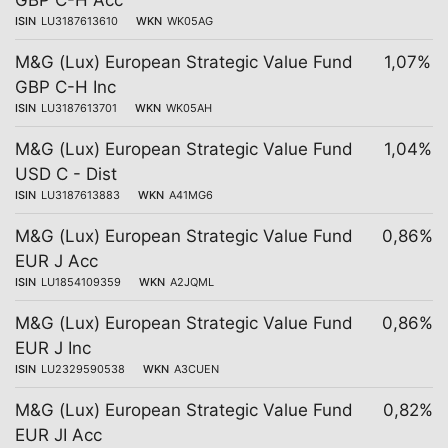
GBP C-H Acc
ISIN
LU3187613610
WKN
WK05AG
M&G (Lux) European Strategic Value Fund
1,07%
GBP C-H Inc
ISIN
LU3187613701
WKN
WK05AH
M&G (Lux) European Strategic Value Fund
1,04%
USD C - Dist
ISIN
LU3187613883
WKN
A41MG6
M&G (Lux) European Strategic Value Fund
0,86%
EUR J Acc
ISIN
LU1854109359
WKN
A2JQML
M&G (Lux) European Strategic Value Fund
0,86%
EUR J Inc
ISIN
LU2329590538
WKN
A3CUEN
M&G (Lux) European Strategic Value Fund
0,82%
EUR JI Acc