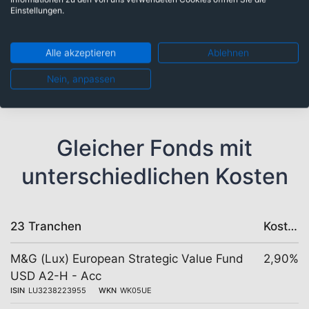
Einstellungen.
AstraZeneca PLC
2,25%
Shell PLC
2,05%
Alle akzeptieren
Ablehnen
Bank of Ireland Group PLC
1,92%
Nein, anpassen
Gleicher Fonds mit
unterschiedlichen Kosten
23 Tranchen
Kosten
M&G (Lux) European Strategic Value Fund
2,90%
USD A2-H - Acc
ISIN
LU3238223955
WKN
WK05UE