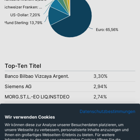
Schweizer Franken: 4,10%
US-Dollar: 7,20%
Pfund Sterling: 13,79%
Euro: 65,56%
Top-Ten Titel
Banco Bilbao Vizcaya Argent.
3,30%
Siemens AG
2,94%
MORG.ST.L.-EO LIQ.INSTDEO
2,74%
ArcelorMittal S.A.
2,68%
Datenschutzbestimmungen
Erste Group Bank AG
Wir verwenden Cookies
2,45%
Wir können diese zur Analyse unserer Besucherdaten platzieren, um
Nordea Bank Abp
2,34%
unsere Webseite zu verbessern, personalisierte Inhalte anzuzeigen und
Ihnen ein großartiges Webseiten-Erlebnis zu bieten. Für weitere
GSK PLC
2,32%
Informationen zu den von uns verwendeten Cookies öffnen Sie die