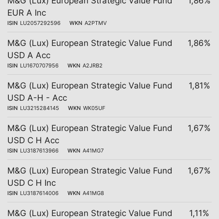
M&G (Lux) European Strategic Value Fund
1,86%
EUR A Inc
ISIN
LU2057292596
WKN
A2PTMV
M&G (Lux) European Strategic Value Fund
1,86%
USD A Acc
ISIN
LU1670707956
WKN
A2JRB2
M&G (Lux) European Strategic Value Fund
1,81%
USD A-H - Acc
ISIN
LU3215284145
WKN
WK05UF
M&G (Lux) European Strategic Value Fund
1,67%
USD C H Acc
ISIN
LU3187613966
WKN
A41MG7
M&G (Lux) European Strategic Value Fund
1,67%
USD C H Inc
ISIN
LU3187614006
WKN
A41MG8
M&G (Lux) European Strategic Value Fund
1,11%