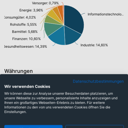
Versorger: 0,79%
Energie: 3,96%
Informationstechnologie/ Telekommunikation: 29,00%
Konsumgüter: 4,02%
Rohstoffe: 5,55%
Barmittel: 5,68%
Finanzen: 10,60%
Industrie: 14,60%
Gesundheitswesen: 14,39%
Währungen
Datenschutzbestimmungen
Wir verwenden Cookies
Indische Rupie: 0,82%
Wir können diese zur Analyse unserer Besucherdaten platzieren, um
Japanische Yen: 3,79%
unsere Webseite zu verbessern, personalisierte Inhalte anzuzeigen und
Ihnen ein großartiges Webseiten-Erlebnis zu bieten. Für weitere
Hongkong Dollar: 4,23%
Informationen zu den von uns verwendeten Cookies öffnen Sie die
Pfund Sterling: 5,22%
Einstellungen.
US-Dollar: 44,22%
Neuer Taiwan-Dollar: 5,40%
Südkoreanischer Won: 6,09%