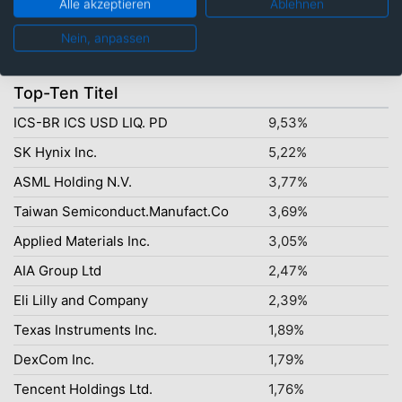
Alle akzeptieren
Ablehnen
Euro: 15,01%
Nein, anpassen
Top-Ten Titel
ICS-BR ICS USD LIQ. PD
9,53%
SK Hynix Inc.
5,22%
ASML Holding N.V.
3,77%
Taiwan Semiconduct.Manufact.Co
3,69%
Applied Materials Inc.
3,05%
AIA Group Ltd
2,47%
Eli Lilly and Company
2,39%
Texas Instruments Inc.
1,89%
DexCom Inc.
1,79%
Tencent Holdings Ltd.
1,76%