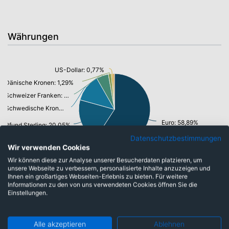
Währungen
US-Dollar: 0,77%
Dänische Kronen: 1,29%
Schweizer Franken: 5,47%
Schwedische Krone: 12,38%
Euro: 58,89%
Pfund Sterling: 20,05%
Datenschutzbestimmungen
Wir verwenden Cookies
Wir können diese zur Analyse unserer Besucherdaten platzieren, um
unsere Webseite zu verbessern, personalisierte Inhalte anzuzeigen und
Ihnen ein großartiges Webseiten-Erlebnis zu bieten. Für weitere
Informationen zu den von uns verwendeten Cookies öffnen Sie die
Top-Ten Titel
Einstellungen.
IG Group Holdings PLC
3,08%
Alle akzeptieren
Ablehnen
TKH Group N.V.
2,91%