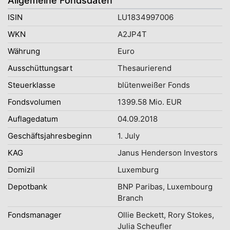
Allgemeine Fondsdaten
ISIN
LU1834997006
WKN
A2JP4T
Währung
Euro
Ausschüttungsart
Thesaurierend
Steuerklasse
blütenweißer Fonds
Fondsvolumen
1399.58 Mio. EUR
Auflagedatum
04.09.2018
Geschäftsjahresbeginn
1. July
KAG
Janus Henderson Investors
Domizil
Luxemburg
Depotbank
BNP Paribas, Luxembourg
Branch
Fondsmanager
Ollie Beckett, Rory Stokes,
Julia Scheufler