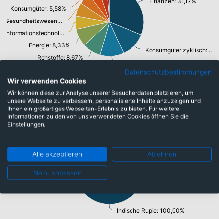
Finanzen: 31,17%
Konsumgüter: 5,58%
Gesundheitswesen: 6,29%
Informationstechnologie/ Telekommunikation: 6,34%
Energie: 8,33%
Konsumgüter zyklisch: 11,97%
Rohstoffe: 8,67%
Industrie: 11,37%
Datenschutzbestimmungen
Wir verwenden Cookies
Wir können diese zur Analyse unserer Besucherdaten platzieren, um
Währungen
unsere Webseite zu verbessern, personalisierte Inhalte anzuzeigen und
Ihnen ein großartiges Webseiten-Erlebnis zu bieten. Für weitere
Informationen zu den von uns verwendeten Cookies öffnen Sie die
Einstellungen.
Alle akzeptieren
Ablehnen
Nein, anpassen
Indische Rupie: 100,00%