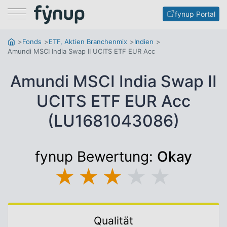
Menu
fynup Portal
Fonds
ETF, Aktien Branchenmix
Indien
Amundi MSCI India Swap II UCITS ETF EUR Acc
Amundi MSCI India Swap II
UCITS ETF EUR Acc
(LU1681043086)
fynup Bewertung:
Okay
★
★
★
★
★
Qualität