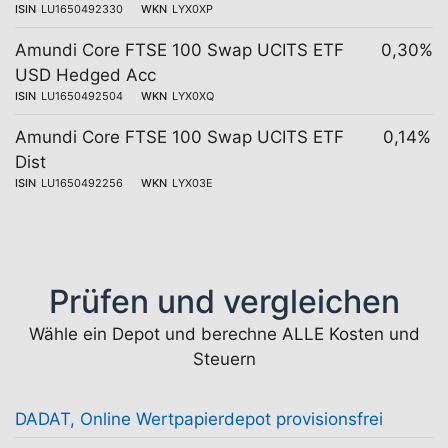
ISIN
LU1650492330
WKN
LYX0XP
Amundi Core FTSE 100 Swap UCITS ETF
0,30%
USD Hedged Acc
ISIN
LU1650492504
WKN
LYX0XQ
Amundi Core FTSE 100 Swap UCITS ETF
0,14%
Dist
ISIN
LU1650492256
WKN
LYX03E
Prüfen und vergleichen
Wähle ein Depot und berechne ALLE Kosten und
Steuern
DADAT, Online Wertpapierdepot provisionsfrei