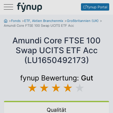
Menu
fynup Portal
Fonds
ETF, Aktien Branchenmix
Großbritannien (UK)
Amundi Core FTSE 100 Swap UCITS ETF Acc
Amundi Core FTSE 100
Swap UCITS ETF Acc
(LU1650492173)
fynup Bewertung:
Gut
★
★
★
★
★
Qualität