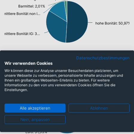
Barmittel: 2,01%
mittlere Bonität non IG: 13,97%
hohe Bonität: 50,97%
mittlere Bonität IG: 32,90%
Datenschutzbestimmungen
Wir verwenden Cookies
Währungen
Wir können diese zur Analyse unserer Besucherdaten platzieren, um
unsere Webseite zu verbessern, personalisierte Inhalte anzuzeigen und
Ihnen ein großartiges Webseiten-Erlebnis zu bieten. Für weitere
Informationen zu den von uns verwendeten Cookies öffnen Sie die
Einstellungen.
US-Dollar: 23,41%
Alle akzeptieren
Ablehnen
Pfund Sterling: 45,26%
Nein, anpassen
Euro: 31,33%