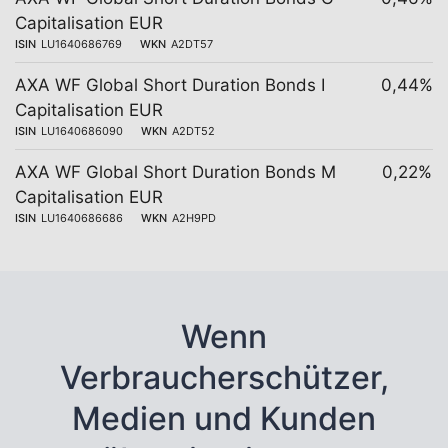
Capitalisation EUR
ISIN
LU1640686769
WKN
A2DT57
AXA WF Global Short Duration Bonds I
0,44%
Capitalisation EUR
ISIN
LU1640686090
WKN
A2DT52
AXA WF Global Short Duration Bonds M
0,22%
Capitalisation EUR
ISIN
LU1640686686
WKN
A2H9PD
Wenn
Verbraucherschützer,
Medien und Kunden