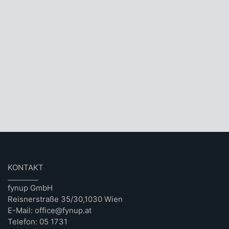
KONTAKT
fynup GmbH
Reisnerstraße 35/30,1030 Wien
E-Mail: office@fynup.at
Telefon: 05 1731