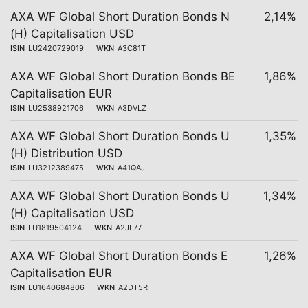
AXA WF Global Short Duration Bonds N
2,14%
(H) Capitalisation USD
ISIN
LU2420729019
WKN
A3C81T
AXA WF Global Short Duration Bonds BE
1,86%
Capitalisation EUR
ISIN
LU2538921706
WKN
A3DVLZ
AXA WF Global Short Duration Bonds U
1,35%
(H) Distribution USD
ISIN
LU3212389475
WKN
A41QAJ
AXA WF Global Short Duration Bonds U
1,34%
(H) Capitalisation USD
ISIN
LU1819504124
WKN
A2JL77
AXA WF Global Short Duration Bonds E
1,26%
Capitalisation EUR
ISIN
LU1640684806
WKN
A2DT5R