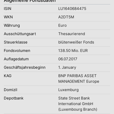
Allgemeine Fondsdaten
ISIN
LU1640684475
WKN
A2DT5M
Währung
Euro
Ausschüttungsart
Thesaurierend
Steuerklasse
blütenweißer Fonds
Fondsvolumen
138.50 Mio. EUR
Auflagedatum
06.07.2017
Geschäftsjahresbeginn
1. January
KAG
BNP PARIBAS ASSET
MANAGEMENT Europe
Domizil
Luxemburg
Depotbank
State Street Bank
International GmbH
(Luxembourg Branch)