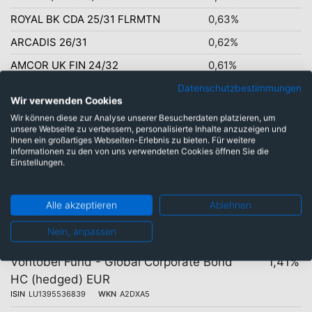
ROYAL BK CDA 25/31 FLRMTN
0,63%
ARCADIS 26/31
0,62%
AMCOR UK FIN 24/32
0,61%
Datenschutzbestimmungen
Wir verwenden Cookies
Wir können diese zur Analyse unserer Besucherdaten platzieren, um
unsere Webseite zu verbessern, personalisierte Inhalte anzuzeigen und
Ihnen ein großartiges Webseiten-Erlebnis zu bieten. Für weitere
Gleicher Fonds mit
Informationen zu den von uns verwendeten Cookies öffnen Sie die
Einstellungen.
unterschiedlichen Kosten
Alle akzeptieren
Ablehnen
28 Tranchen
Kosten
Nein, anpassen
Vontobel Fund - Global Corporate Bond
1,41%
HC (hedged) EUR
ISIN
LU1395536839
WKN
A2DXA5