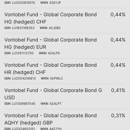
ISIN
LU2550874015
WKN
A3D1JP
Vontobel Fund - Global Corporate Bond
0,44%
HG (hedged) CHF
ISIN
LU1831168353
WKN
A2JSB2
Vontobel Fund - Global Corporate Bond
0,44%
HG (hedged) EUR
ISIN
LU1291112750
WKN
A2ALPS
Vontobel Fund - Global Corporate Bond
0,44%
HR (hedged) CHF
ISIN
LU2054206813
WKN
A2PWLC
Vontobel Fund - Global Corporate Bond G
0,41%
USD
ISIN
LU1309987045
WKN
A2ALPT
Vontobel Fund - Global Corporate Bond
0,31%
AQHY (hedged) GBP
ISIN
LU3324603151
WKN
A427YH