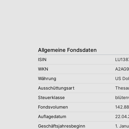
Allgemeine Fondsdaten
ISIN
LU138
WKN
A2AG
Währung
US Dol
Ausschüttungsart
Thesau
Steuerklasse
blüten
Fondsvolumen
142.88
Auflagedatum
22.04.
Geschäftsjahresbeginn
1. Jan