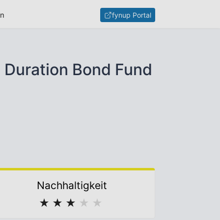
en
fynup Portal
t Duration Bond Fund
Nachhaltigkeit
★
★
★
★
★