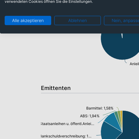
verwendeten Cookies öffnen Sie die Einstellungen.
Barmittel: 1,58%
Alle akzeptieren
Ablehnen
Nein, anpass
Fonds: 1,86%
Anle
Emittenten
Barmittel: 1,58%
ABS: 1,94%
Staatsanleihen u. öffentl.Anleihen: 7,33%
Bankschuldverschreibung: 15,89%