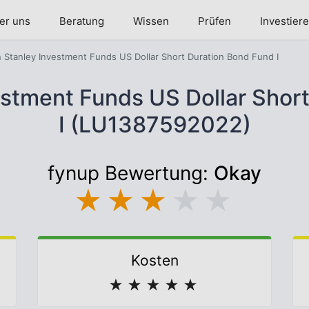
er uns
Beratung
Wissen
Prüfen
Investier
 Stanley Investment Funds US Dollar Short Duration Bond Fund I
stment Funds US Dollar Shor
I (LU1387592022)
fynup Bewertung:
Okay
★
★
★
★
★
Kosten
★
★
★
★
★