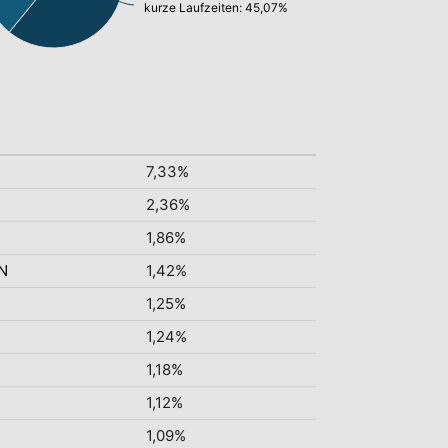
kurze Laufzeiten: 45,07%
7,33%
2,36%
1,86%
N
1,42%
1,25%
1,24%
1,18%
1,12%
1,09%