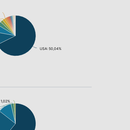
USA: 50,04%
: 1,02%