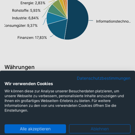
Energie: 2,83%
Rohstoffe: 5,93%
Industrie: 6,84%
Informationstechnologie/ Telekommunikation: 51,43%
Konsumgüter: 9,37%
Finanzen: 17,83%
Währungen
Datenschutzbestimmungen
Wir verwenden Cookies
Mexikanische Peso Nuevo: 1,22%
Wir können diese zur Analyse unserer Besucherdaten platzieren, um
Neuer Taiwan-Dollar: 24,82%
Südafrikanischer Rand: 1,33%
unsere Webseite zu verbessern, personalisierte Inhalte anzuzeigen und
Ihnen ein großartiges Webseiten-Erlebnis zu bieten. Für weitere
Brasilianische Real: 4,58%
Informationen zu den von uns verwendeten Cookies öffnen Sie die
US-Dollar: 7,44%
Einstellungen.
Hongkong Dollar: 8,22%
Chinesischer Renminbi Yuan: 10,13%
Südkoreanischer Won: 22,25%
Alle akzeptieren
Ablehnen
Indische Rupie: 10,23%