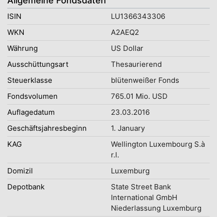
Allgemeine Fondsdaten
ISIN
LU1366343306
WKN
A2AEQ2
Währung
US Dollar
Ausschüttungsart
Thesaurierend
Steuerklasse
blütenweißer Fonds
Fondsvolumen
765.01 Mio. USD
Auflagedatum
23.03.2016
Geschäftsjahresbeginn
1. January
KAG
Wellington Luxembourg S.à
r.l.
Domizil
Luxemburg
Depotbank
State Street Bank
International GmbH
Niederlassung Luxemburg