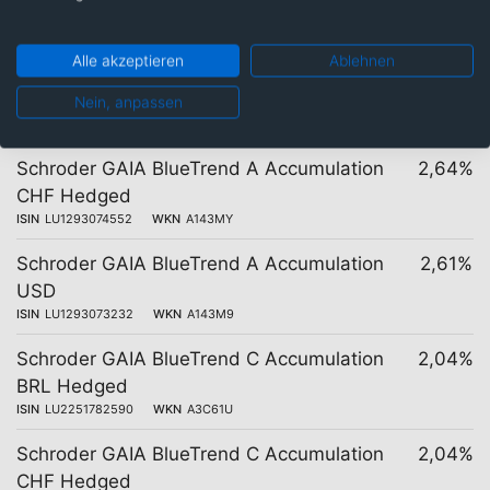
unterschiedlichen Kosten
Alle akzeptieren
Ablehnen
Nein, anpassen
12 Tranchen
Kosten
Schroder GAIA BlueTrend A Accumulation
2,64%
CHF Hedged
ISIN
LU1293074552
WKN
A143MY
Schroder GAIA BlueTrend A Accumulation
2,61%
USD
ISIN
LU1293073232
WKN
A143M9
Schroder GAIA BlueTrend C Accumulation
2,04%
BRL Hedged
ISIN
LU2251782590
WKN
A3C61U
Schroder GAIA BlueTrend C Accumulation
2,04%
CHF Hedged