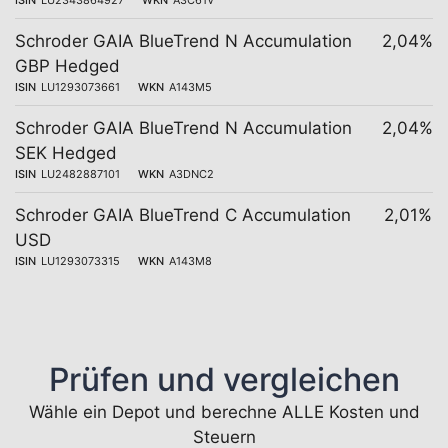
ISIN
LU2343864927
WKN
A3C61V
Schroder GAIA BlueTrend N Accumulation
2,04%
GBP Hedged
ISIN
LU1293073661
WKN
A143M5
Schroder GAIA BlueTrend N Accumulation
2,04%
SEK Hedged
ISIN
LU2482887101
WKN
A3DNC2
Schroder GAIA BlueTrend C Accumulation
2,01%
USD
ISIN
LU1293073315
WKN
A143M8
Prüfen und vergleichen
Wähle ein Depot und berechne ALLE Kosten und
Steuern