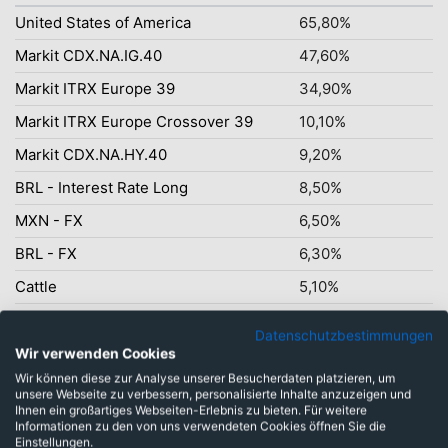
United States of America
65,80%
Markit CDX.NA.IG.40
47,60%
Markit ITRX Europe 39
34,90%
Markit ITRX Europe Crossover 39
10,10%
Markit CDX.NA.HY.40
9,20%
BRL - Interest Rate Long
8,50%
MXN - FX
6,50%
BRL - FX
6,30%
Cattle
5,10%
PLN - FX
4,40%
Datenschutzbestimmungen
Wir verwenden Cookies
Wir können diese zur Analyse unserer Besucherdaten platzieren, um
unsere Webseite zu verbessern, personalisierte Inhalte anzuzeigen und
Ihnen ein großartiges Webseiten-Erlebnis zu bieten. Für weitere
Informationen zu den von uns verwendeten Cookies öffnen Sie die
Gleicher Fonds mit
Einstellungen.