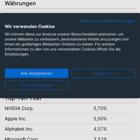
Währungen
Datenschutzbestimmungen
Australische Dollar: 1,53%
Wir verwenden Cookies
Kanadische Dollar: 3,30%
Wir können diese zur Analyse unserer Besucherdaten platzieren, um
unsere Webseite zu verbessern, personalisierte Inhalte anzuzeigen und
Japanische Yen: 6,23%
Ihnen ein großartiges Webseiten-Erlebnis zu bieten. Für weitere
Euro: 10,26%
Informationen zu den von uns verwendeten Cookies öffnen Sie die
Einstellungen.
US-Dollar: 73,92%
Alle akzeptieren
Ablehnen
Nein, anpassen
Top-Ten Titel
NVIDIA Corp.
5,70%
Apple Inc.
5,50%
Alphabet Inc.
4,57%
Microsoft Corp.
3,52%