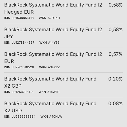
BlackRock Systematic World Equity Fund I2
0,58%
Hedged EUR
ISIN
LU1538851418
WKN
A2DJKU
BlackRock Systematic World Equity Fund I2
0,58%
JPY
ISIN
LU1278844557
WKN
A14YS6
BlackRock Systematic World Equity Fund I2
0,57%
EUR
ISIN
LU2701018520
WKN
A3EK2Z
BlackRock Systematic World Equity Fund
0,20%
X2 GBP
ISIN
LU1264796118
WKN
A14W7D
BlackRock Systematic World Equity Fund
0,08%
X2 USD
ISIN
LU2896233884
WKN
A40NJW