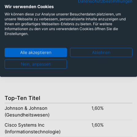
Datenschutzbestimmungen
Währungen
Wir verwenden Cookies
Wir können diese zur Analyse unserer Besucherdaten platzieren, um
unsere Webseite zu verbessern, personalisierte Inhalte anzuzeigen und
Ihnen ein großartiges Webseiten-Erlebnis zu bieten. Für weitere
Hongkong Dollar: 1,20%
Informationen zu den von uns verwendeten Cookies öffnen Sie die
Kanadische Dollar: 1,60%
Einstellungen.
Schweizer Franken: 3,10%
Japanische Yen: 9,80%
Alle akzeptieren
Ablehnen
Euro: 18,10%
US-Dollar: 63,10%
Nein, anpassen
Top-Ten Titel
Johnson & Johnson
1,60%
(Gesundheitswesen)
Cisco Systems Inc
1,60%
(Informationstechnologie)