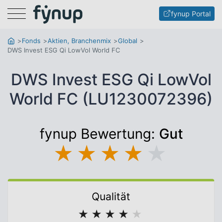
Menu
fynup Portal
Fonds
Aktien, Branchenmix
Global
DWS Invest ESG Qi LowVol World FC
DWS Invest ESG Qi LowVol
World FC (LU1230072396)
fynup Bewertung:
Gut
★
★
★
★
★
Qualität
★
★
★
★
★