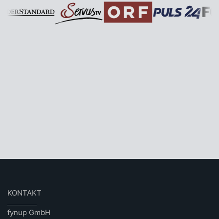
KONTAKT
fynup GmbH