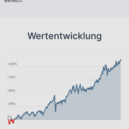
Bereich.
Wertentwicklung
+100%
+75%
+50%
+25%
0%